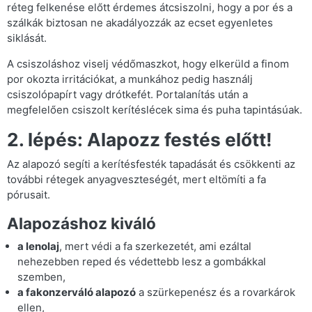
réteg felkenése előtt érdemes átcsiszolni, hogy a por és a
szálkák biztosan ne akadályozzák az ecset egyenletes
siklását.
A csiszoláshoz viselj védőmaszkot, hogy elkerüld a finom
por okozta irritációkat, a munkához pedig használj
csiszolópapírt vagy drótkefét. Portalanítás után a
megfelelően csiszolt kerítéslécek sima és puha tapintásúak.
2. lépés: Alapozz festés előtt!
Az alapozó segíti a kerítésfesték tapadását és csökkenti az
további rétegek anyagveszteségét, mert eltömíti a fa
pórusait.
Alapozáshoz kiváló
a lenolaj
, mert védi a fa szerkezetét, ami ezáltal
nehezebben reped és védettebb lesz a gombákkal
szemben,
a fakonzerváló alapozó
a szürkepenész és a rovarkárok
ellen,