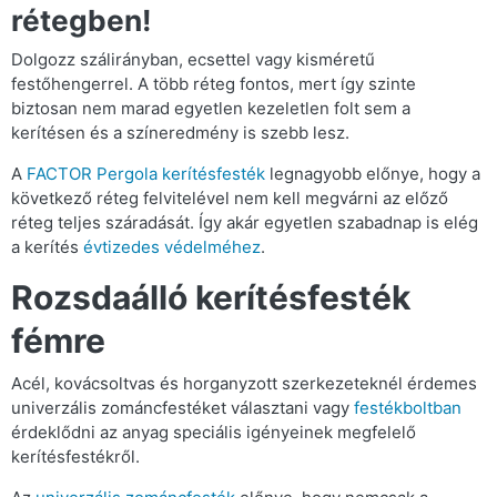
rétegben!
Dolgozz szálirányban, ecsettel vagy kisméretű
festőhengerrel. A több réteg fontos, mert így szinte
biztosan nem marad egyetlen kezeletlen folt sem a
kerítésen és a színeredmény is szebb lesz.
A
FACTOR Pergola kerítésfesték
legnagyobb előnye, hogy a
következő réteg felvitelével nem kell megvárni az előző
réteg teljes száradását. Így akár egyetlen szabadnap is elég
a kerítés
évtizedes védelméhez
.
Rozsdaálló kerítésfesték
fémre
Acél, kovácsoltvas és horganyzott szerkezeteknél érdemes
univerzális zománcfestéket választani vagy
festékboltban
érdeklődni az anyag speciális igényeinek megfelelő
kerítésfestékről.