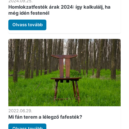
2024.09.25.
Homlokzatfesték árak 2024: így kalkulálj, ha
még idén festenél
Olvass tovább
2022.06.29.
Mi fán terem a lélegző fafesték?
Olvass tovább