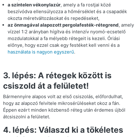
a színtelen vékonylazúr
, amely a fa rostjai közé
beszívódva ellensúlyozza a hőmérséklet és a csapadék
okozta méretváltozásokat és repedéseket,
az önmagával alapozott pergolafesték-rétegrend
, amely
vízzel 1:2 arányban hígítva és intenzív nyomó-ecsetelő
mozdulatokkal a fa mélyebb rétegeit is kezeli. Óriási
előnye, hogy ezzel csak egy festéket kell venni és a
használata is nagyon egyszerű
.
3. lépés: A rétegek között is
csiszold át a felületet!
Bármennyire alapos volt az első csiszolás, előfordulhat,
hogy az alapozó felvitele mikrosérüléseket okoz a fán.
Éppen ezért minden közbenső réteg után érdemes újból
átcsiszolni a felületet.
4. lépés: Válaszd ki a tökéletes