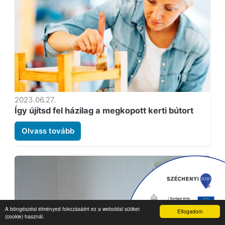
2023.06.27.
Így újítsd fel házilag a megkopott kerti bútort
Olvass tovább
A böngészési élményed fokozásáért ez a weboldal sütiket
Elfogadom
(cookie) használ.