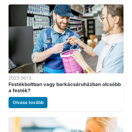
2023.06.13.
Festékboltban vagy barkácsáruházban olcsóbb
a festék?
Olvass tovább