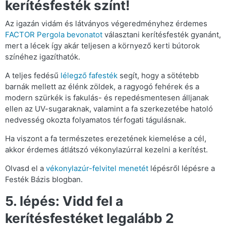
kerítésfesték színt!
Az igazán vidám és látványos végeredményhez érdemes
FACTOR Pergola bevonatot
választani kerítésfesték gyanánt,
mert a lécek így akár teljesen a környező kerti bútorok
színéhez igazíthatók.
A teljes fedésű
lélegző fafesték
segít, hogy a sötétebb
barnák mellett az élénk zöldek, a ragyogó fehérek és a
modern szürkék is fakulás- és repedésmentesen álljanak
ellen az UV-sugaraknak, valamint a fa szerkezetébe hatoló
nedvesség okozta folyamatos térfogati tágulásnak.
Ha viszont a fa természetes erezetének kiemelése a cél,
akkor érdemes átlátszó vékonylazúrral kezelni a kerítést.
Olvasd el a
vékonylazúr-felvitel menetét
lépésről lépésre a
Festék Bázis blogban.
5. lépés: Vidd fel a
kerítésfestéket legalább 2