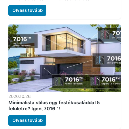
Olvass tovább
2020.10.26.
Minimalista stílus egy festékcsaláddal 5
felületre? Igen, 7016™!
Olvass tovább