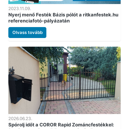
2023.11.09.
Nyerj menő Festék Bázis pólót a ritkanfestek.hu
referenciafotó-pályázatán
Olvass tovább
2026.06.23.
Spórolj időt a COROR Rapid Zománcfestékkel: