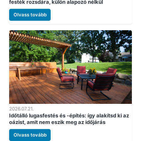
festék rozsdára, külön alapozó nélkül
Olvass tovább
2026.07.21.
Időtálló lugasfestés és -építés: így alakítsd ki az
oázist, amit nem eszik meg az időjárás
Olvass tovább