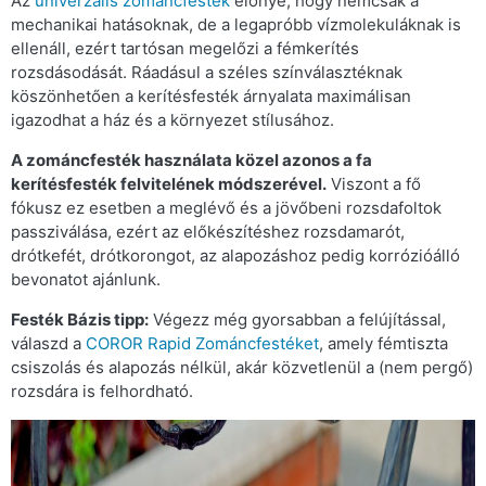
Az
univerzális zománcfesték
előnye, hogy nemcsak a
mechanikai hatásoknak, de a legapróbb vízmolekuláknak is
ellenáll, ezért tartósan megelőzi a fémkerítés
rozsdásodását. Ráadásul a széles színválasztéknak
köszönhetően a kerítésfesték árnyalata maximálisan
igazodhat a ház és a környezet stílusához.
A zománcfesték használata közel azonos a fa
kerítésfesték felvitelének módszerével.
Viszont a fő
fókusz ez esetben a meglévő és a jövőbeni rozsdafoltok
passziválása, ezért az előkészítéshez rozsdamarót,
drótkefét, drótkorongot, az alapozáshoz pedig korrózióálló
bevonatot ajánlunk.
Festék Bázis tipp:
Végezz még gyorsabban a felújítással,
válaszd a
COROR Rapid Zománcfestéket
, amely fémtiszta
csiszolás és alapozás nélkül, akár közvetlenül a (nem pergő)
rozsdára is felhordható.