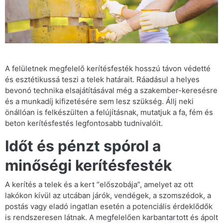
A felületnek megfelelő kerítésfesték hosszú távon védetté
és esztétikussá teszi a telek határait. Ráadásul a helyes
bevonó technika elsajátításával még a szakember-keresésre
és a munkadíj kifizetésére sem lesz szükség. Állj neki
önállóan is felkészülten a felújításnak, mutatjuk a fa, fém és
beton kerítésfestés legfontosabb tudnivalóit.
Időt és pénzt spórol a
minőségi kerítésfesték
A kerítés a telek és a kert “előszobája”, amelyet az ott
lakókon kívül az utcában járók, vendégek, a szomszédok, a
postás vagy eladó ingatlan esetén a potenciális érdeklődők
is rendszeresen látnak. A megfelelően karbantartott és ápolt