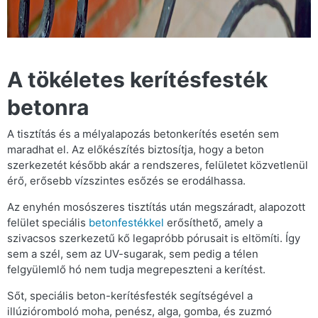
A tökéletes kerítésfesték
betonra
A tisztítás és a mélyalapozás betonkerítés esetén sem
maradhat el. Az előkészítés biztosítja, hogy a beton
szerkezetét később akár a rendszeres, felületet közvetlenül
érő, erősebb vízszintes esőzés se erodálhassa.
Az enyhén mosószeres tisztítás után megszáradt, alapozott
felület speciális
betonfestékkel
erősíthető, amely a
szivacsos szerkezetű kő legapróbb pórusait is eltömíti. Így
sem a szél, sem az UV-sugarak, sem pedig a télen
felgyülemlő hó nem tudja megrepeszteni a kerítést.
Sőt, speciális beton-kerítésfesték segítségével a
illúzióromboló moha, penész, alga, gomba, és zuzmó