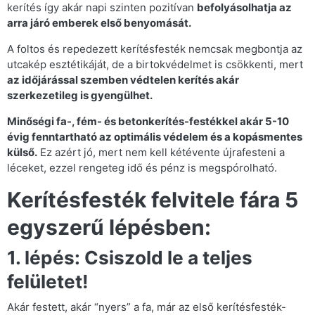
kerítés így akár napi szinten pozitívan
befolyásolhatja az
arra járó emberek első benyomását.
A foltos és repedezett kerítésfesték nemcsak megbontja az
utcakép esztétikáját, de a birtokvédelmet is csökkenti, mert
az időjárással szemben védtelen kerítés akár
szerkezetileg is gyengülhet.
Minőségi fa-, fém- és betonkerítés-festékkel akár 5-10
évig fenntartható az optimális védelem és a kopásmentes
külső.
Ez azért jó, mert nem kell kétévente újrafesteni a
léceket, ezzel rengeteg idő és pénz is megspórolható.
Kerítésfesték felvitele fára 5
egyszerű lépésben:
1. lépés: Csiszold le a teljes
felületet!
Akár festett, akár “nyers” a fa, már az első kerítésfesték-