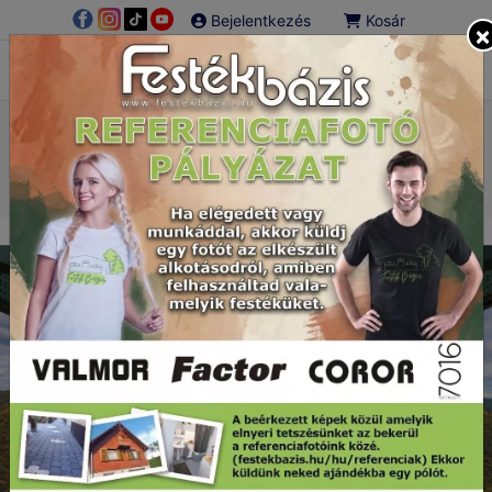
Bejelentkezés
Kosár
×
COROR - A fémre
Főoldal
COROR - A fémre