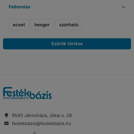
Felhordás
ecset
henger
szórható
Szűrők törlése
9545 Jánosháza, Jókai u. 28.
festekbazis@festekbazis.hu