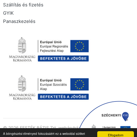
Szállítás és fizetés
GYIK
Panaszkezelés
© 2026 FESTÉK BÁZIS Zrt. webáruház minden jog
Adatkezelés
A böngészési élményed fokozásáért ez a weboldal sütiket
fenntartva
Elfogadom