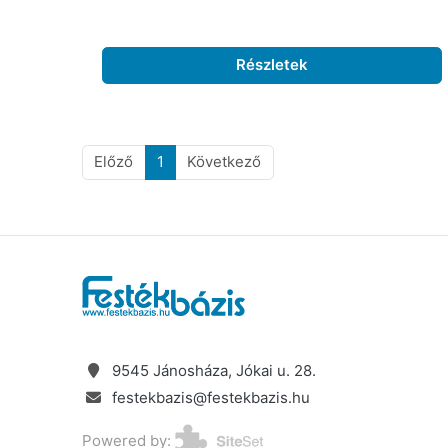
Részletek
Előző
1
Következő
9545 Jánosháza, Jókai u. 28.
festekbazis@festekbazis.hu
Powered by: