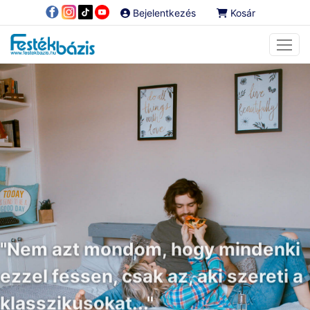
Bejelentkezés
Kosár
"Nem azt mondom, hogy mindenki
ezzel fessen, csak az, aki szereti a
klasszikusokat..."