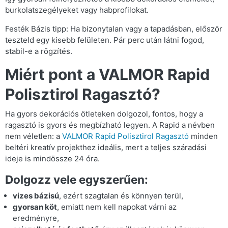
burkolatszegélyeket vagy habprofilokat.
Festék Bázis tipp: Ha bizonytalan vagy a tapadásban, először
teszteld egy kisebb felületen. Pár perc után látni fogod,
stabil-e a rögzítés.
Miért pont a VALMOR Rapid
Polisztirol Ragasztó?
Ha gyors dekorációs ötleteken dolgozol, fontos, hogy a
ragasztó is gyors és megbízható legyen. A Rapid a névben
nem véletlen: a
VALMOR Rapid Polisztirol Ragasztó
minden
beltéri kreatív projekthez ideális, mert a teljes száradási
ideje is mindössze 24 óra.
Dolgozz vele egyszerűen:
vizes bázisú
, ezért szagtalan és könnyen terül,
gyorsan köt
, emiatt nem kell napokat várni az
eredményre,