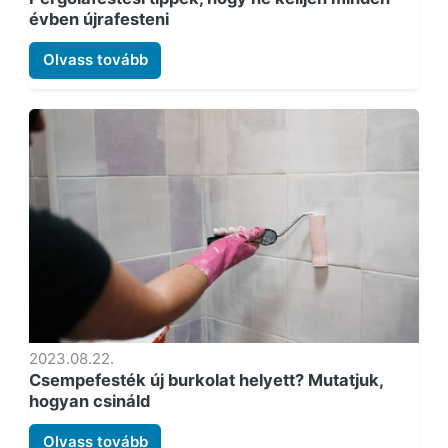
évben újrafesteni
Olvass tovább
2023.08.22.
Csempefesték új burkolat helyett? Mutatjuk,
hogyan csináld
Olvass tovább