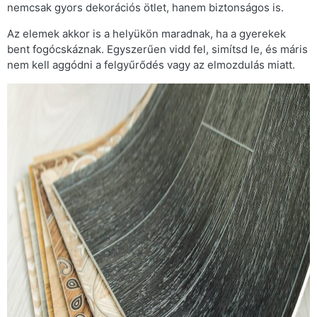
nemcsak gyors dekorációs ötlet, hanem biztonságos is.
Az elemek akkor is a helyükön maradnak, ha a gyerekek
bent fogócskáznak. Egyszerűen vidd fel, simítsd le, és máris
nem kell aggódni a felgyűrődés vagy az elmozdulás miatt.