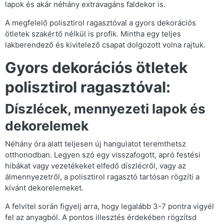
lapok és akár néhány extravagáns faldekor is.
A megfelelő polisztirol ragasztóval a gyors dekorációs
ötletek szakértő nélkül is profik. Mintha egy teljes
lakberendező és kivitelező csapat dolgozott volna rajtuk.
Gyors dekorációs ötletek
polisztirol ragasztóval:
Díszlécek, mennyezeti lapok és
dekorelemek
Néhány óra alatt teljesen új hangulatot teremthetsz
otthonodban. Legyen szó egy visszafogott, apró festési
hibákat vagy vezetékeket elfedő díszlécről, vagy az
álmennyezetről, a polisztirol ragasztó tartósan rögzíti a
kívánt dekorelemeket.
A felvitel során figyelj arra, hogy legalább 3-7 pontra vigyél
fel az anyagból. A pontos illesztés érdekében rögzítsd