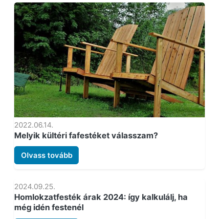
2022.06.14.
Melyik kültéri fafestéket válasszam?
Olvass tovább
2024.09.25.
Homlokzatfesték árak 2024: így kalkulálj, ha
még idén festenél