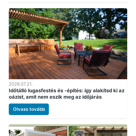
2026.07.21.
Időtálló lugasfestés és -építés: így alakítsd ki az
oázist, amit nem eszik meg az időjárás
Olvass tovább