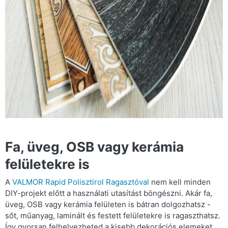
Fa, üveg, OSB vagy kerámia
felületekre is
A
VALMOR Rapid Polisztirol Ragasztóval
nem kell minden
DIY-projekt előtt a használati utasítást böngészni. Akár fa,
üveg, OSB vagy kerámia felületen is bátran dolgozhatsz -
sőt, műanyag, laminált és festett felületekre is ragaszthatsz.
Így gyorsan felhelyezheted a kisebb dekorációs elemeket,