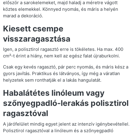
először a sarokelemeket, majd haladj a méretre vágott
köztes elemekkel. Könnyed nyomás, és máris a helyén
marad a dekoráció.
Kiesett csempe
visszaragasztása
Igen, a polisztirol ragasztó erre is tökéletes. Ha max. 400
cm²-t érint a hiány, nem kell az egész falat újraburkolni.
Csak egy kevés ragasztó, pár perc nyomás, és máris kész a
gyors javítás. Praktikus és látványos, így még a váratlan
helyzetek sem ronthatják el a lakás hangulatát.
Habalátétes linóleum vagy
szőnyegpadló-lerakás polisztirol
ragasztóval
A járófelület mindig egyet jelent az intenzív igénybevétellel.
Polisztirol ragasztóval a linóleum és a szőnyegpadló