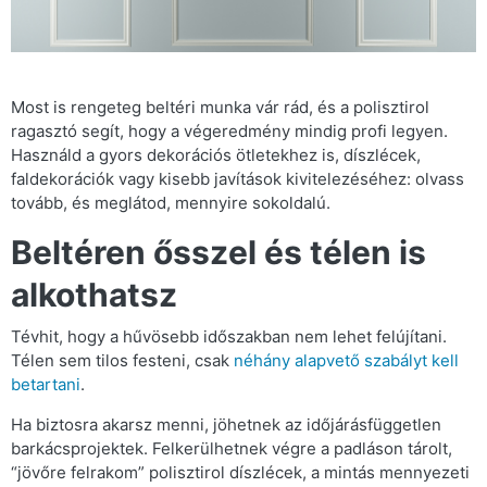
Most is rengeteg beltéri munka vár rád, és a polisztirol
ragasztó segít, hogy a végeredmény mindig profi legyen.
Használd a gyors dekorációs ötletekhez is, díszlécek,
faldekorációk vagy kisebb javítások kivitelezéséhez: olvass
tovább, és meglátod, mennyire sokoldalú.
Beltéren ősszel és télen is
alkothatsz
Tévhit, hogy a hűvösebb időszakban nem lehet felújítani.
Télen sem tilos festeni, csak
néhány alapvető szabályt kell
betartani
.
Ha biztosra akarsz menni, jöhetnek az időjárásfüggetlen
barkácsprojektek. Felkerülhetnek végre a padláson tárolt,
“jövőre felrakom” polisztirol díszlécek, a mintás mennyezeti