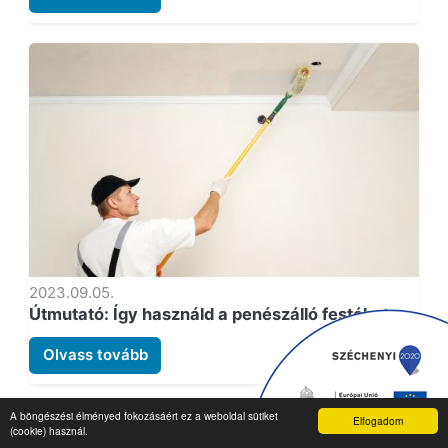
2023.09.05.
Útmutató: Így használd a penészálló festéket
Olvass tovább
A böngészési élményed fokozásáért ez a weboldal sütiket
Elfogadom
(cookie) használ.