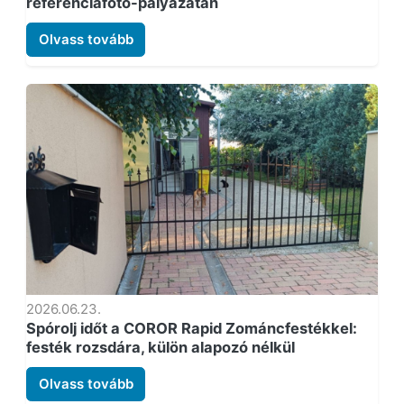
referenciafotó-pályázatán
Olvass tovább
2026.06.23.
Spórolj időt a COROR Rapid Zománcfestékkel:
festék rozsdára, külön alapozó nélkül
Olvass tovább