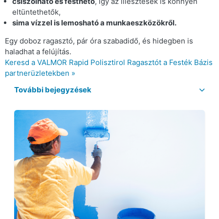
csiszolható és festhető
, így az illesztések is könnyen
eltüntethetők,
sima vízzel is lemosható a munkaeszközökről.
Egy doboz ragasztó, pár óra szabadidő, és hidegben is
haladhat a felújítás.
Keresd a VALMOR Rapid Polisztirol Ragasztót a Festék Bázis
partnerüzletekben »
További bejegyzések