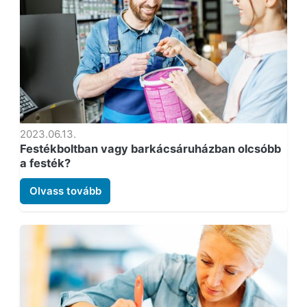
2023.06.13.
Festékboltban vagy barkácsáruházban olcsóbb
a festék?
Olvass tovább