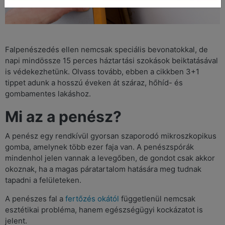
Falpenészedés ellen nemcsak speciális bevonatokkal, de
napi mindössze 15 perces háztartási szokások beiktatásával
is védekezhetünk. Olvass tovább, ebben a cikkben 3+1
tippet adunk a hosszú éveken át száraz, hőhíd- és
gombamentes lakáshoz.
Mi az a penész?
A penész egy rendkívül gyorsan szaporodó mikroszkopikus
gomba, amelynek több ezer faja van. A penészspórák
mindenhol jelen vannak a levegőben, de gondot csak akkor
okoznak, ha a magas páratartalom hatására meg tudnak
tapadni a felületeken.
A penészes fal a
fertőzés okától
függetlenül nemcsak
esztétikai probléma, hanem egészségügyi kockázatot is
jelent.