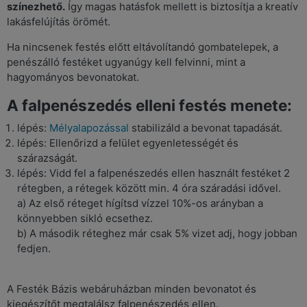
színezhető.
Így magas hatásfok mellett is biztosítja a kreatív
lakásfelújítás örömét.
Ha nincsenek festés előtt eltávolítandó gombatelepek, a
penészálló festéket ugyanúgy kell felvinni, mint a
hagyományos bevonatokat.
A falpenészedés elleni festés menete:
lépés:
Mélyalapozással
stabilizáld a bevonat tapadását.
lépés: Ellenőrizd a felület egyenletességét és
szárazságát.
lépés: Vidd fel a falpenészedés ellen használt festéket 2
rétegben, a rétegek között min. 4 óra száradási idővel.
a) Az első réteget hígítsd vízzel 10%-os arányban a
könnyebben sikló ecsethez.
b) A második réteghez már csak 5% vizet adj, hogy jobban
fedjen.
A Festék Bázis webáruházban minden bevonatot és
kiegészítőt megtalálsz falpenészedés ellen.