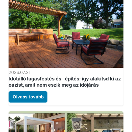
2026.07.21.
Időtálló lugasfestés és -építés: így alakítsd ki az
oázist, amit nem eszik meg az időjárás
Olvass tovább