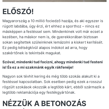
ELŐSZÓ!
Magyarország a 10 millió fociedző hazája, és aki egyszer is
rúgott labdába, úgy érzi, ért ehhez a sporthoz – nincs ez
másképpen a festéssel sem. Mindenkinek volt már ecset a
kezében, ha máskor nem is, de gyerekkorában biztosan
sokan segítettek szüleinknek lemázolni a kiskert kerítését.
Ez pedig kétségkívül alapos indokot ad arra, hogy
szakértőnek is tekintsék magukat.
Szóval, mindenki tud focizni, ahogy mindenki tud festeni
is! És ez a mi szakmánk egyik rákfenéje!
Nagyon sok tévhit kering és még több szokás alakult ki a
festéssel kapcsolatban. Sok esetben pedig ezek a rosszul
rögzült szokások okozzák a legtöbb kárt, ebből származik a
legtöbb reklamációja egy festékgyártónak.
NÉZZÜK A BETONOZÁS