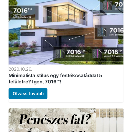
2020.10.26.
Minimalista stílus egy festékcsaláddal 5
felületre? Igen, 7016™!
Olvass tovább