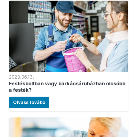
2023.06.13.
Festékboltban vagy barkácsáruházban olcsóbb
a festék?
Olvass tovább