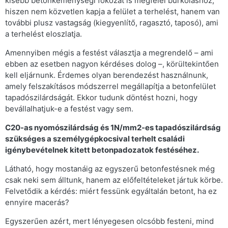
kisebb betonkeménységi fokozat is megfelel burkoláshoz,
hiszen nem közvetlen kapja a felület a terhelést, hanem van
további plusz vastagság (kiegyenlítő, ragasztó, taposó), ami
a terhelést eloszlatja.
Amennyiben mégis a festést választja a megrendelő – ami
ebben az esetben nagyon kérdéses dolog –, körültekintően
kell eljárnunk. Érdemes olyan berendezést használnunk,
amely felszakításos módszerrel megállapítja a betonfelület
tapadószilárdságát. Ekkor tudunk döntést hozni, hogy
bevállalhatjuk-e a festést vagy sem.
C20-as nyomószilárdság és 1N/mm2-es tapadószilárdság
szükséges a személygépkocsival terhelt családi
igénybevételnek kitett betonpadozatok festéséhez.
Látható, hogy mostanáig az egyszerű betonfestésnek még
csak neki sem álltunk, hanem az előfeltételeket jártuk körbe.
Felvetődik a kérdés: miért fessünk egyáltalán betont, ha ez
ennyire macerás?
Egyszerűen azért, mert lényegesen olcsóbb festeni, mind