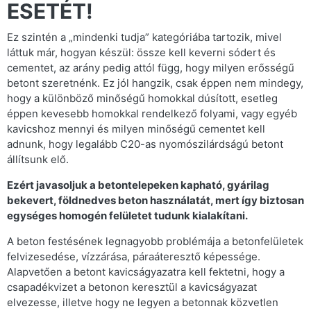
ESETÉT!
Ez szintén a „mindenki tudja” kategóriába tartozik, mivel
láttuk már, hogyan készül: össze kell keverni sódert és
cementet, az arány pedig attól függ, hogy milyen erősségű
betont szeretnénk. Ez jól hangzik, csak éppen nem mindegy,
hogy a különböző minőségű homokkal dúsított, esetleg
éppen kevesebb homokkal rendelkező folyami, vagy egyéb
kavicshoz mennyi és milyen minőségű cementet kell
adnunk, hogy legalább C20-as nyomószilárdságú betont
állítsunk elő.
Ezért javasoljuk a betontelepeken kapható, gyárilag
bekevert, földnedves beton használatát, mert így biztosan
egységes homogén felületet tudunk kialakítani.
A beton festésének legnagyobb problémája a betonfelületek
felvizesedése, vízzárása, páraáteresztő képessége.
Alapvetően a betont kavicságyazatra kell fektetni, hogy a
csapadékvizet a betonon keresztül a kavicságyazat
elvezesse, illetve hogy ne legyen a betonnak közvetlen