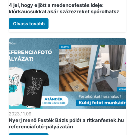
4 jel, hogy eljött a medencefestés ideje:
klórkaucsukkal akár százezreket spórolhatsz
Olvass tovább
2023.11.09.
Nyerj menő Festék Bázis pólót a ritkanfestek.hu
referenciafotó-pályázatán