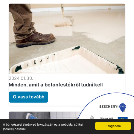
2024.01.30.
Minden, amit a betonfestékről tudni kell
Olvass tovább
A böngészési élményed fokozásáért ez a weboldal sütiket
Elfogadom
(cookie) használ.