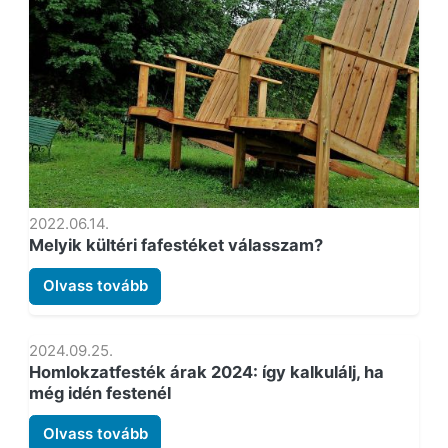
2022.06.14.
Melyik kültéri fafestéket válasszam?
Olvass tovább
2024.09.25.
Homlokzatfesték árak 2024: így kalkulálj, ha
még idén festenél
Olvass tovább