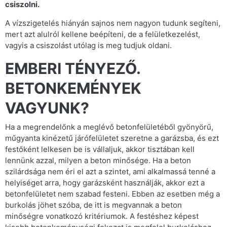
csiszolni.
A vízszigetelés hiányán sajnos nem nagyon tudunk segíteni,
mert azt alulról kellene beépíteni, de a felületkezelést,
vagyis a csiszolást utólag is meg tudjuk oldani.
EMBERI TÉNYEZŐ.
BETONKEMÉNYEK
VAGYUNK?
Ha a megrendelőnk a meglévő betonfelületéből gyönyörű,
műgyanta kinézetű járófelületet szeretne a garázsba, és ezt
festőként lelkesen be is vállaljuk, akkor tisztában kell
lennünk azzal, milyen a beton minősége. Ha a beton
szilárdsága nem éri el azt a szintet, ami alkalmassá tenné a
helyiséget arra, hogy garázsként használják, akkor ezt a
betonfelületet nem szabad festeni. Ebben az esetben még a
burkolás jöhet szóba, de itt is megvannak a beton
minőségre vonatkozó kritériumok. A festéshez képest