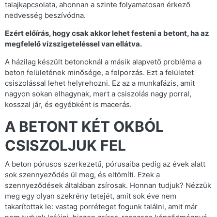
talajkapcsolata, ahonnan a szinte folyamatosan érkező
nedvesség beszívódna.
Ezért előírás, hogy csak akkor lehet festeni a betont, ha az
megfelelő vízszigeteléssel van ellátva.
A házilag készült betonoknál a másik alapvető probléma a
beton felületének minősége, a felporzás. Ezt a felületet
csiszolással lehet helyrehozni. Ez az a munkafázis, amit
nagyon sokan elhagynak, mert a csiszolás nagy porral,
kosszal jár, és egyébként is macerás.
A BETONT KÉT OKBÓL
CSISZOLJUK FEL
A beton pórusos szerkezetű, pórusaiba pedig az évek alatt
sok szennyeződés ül meg, és eltömíti. Ezek a
szennyeződések általában zsírosak. Honnan tudjuk? Nézzük
meg egy olyan szekrény tetejét, amit sok éve nem
takarítottak le: vastag porréteget fogunk találni, amit már