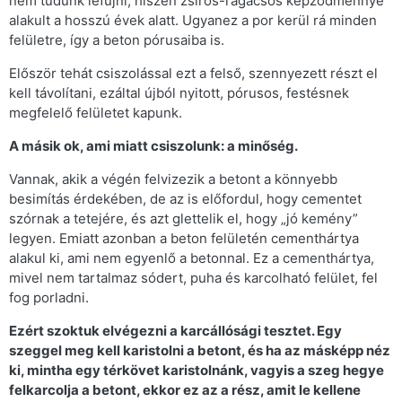
nem tudunk lefújni, hiszen zsíros-ragacsos képződménnyé
alakult a hosszú évek alatt. Ugyanez a por kerül rá minden
felületre, így a beton pórusaiba is.
Először tehát csiszolással ezt a felső, szennyezett részt el
kell távolítani, ezáltal újból nyitott, pórusos, festésnek
megfelelő felületet kapunk.
A másik ok, ami miatt csiszolunk: a minőség.
Vannak, akik a végén felvizezik a betont a könnyebb
besimítás érdekében, de az is előfordul, hogy cementet
szórnak a tetejére, és azt glettelik el, hogy „jó kemény”
legyen. Emiatt azonban a beton felületén cementhártya
alakul ki, ami nem egyenlő a betonnal. Ez a cementhártya,
mivel nem tartalmaz sódert, puha és karcolható felület, fel
fog porladni.
Ezért szoktuk elvégezni a karcállósági tesztet. Egy
szeggel meg kell karistolni a betont, és ha az másképp néz
ki, mintha egy térkövet karistolnánk, vagyis a szeg hegye
felkarcolja a betont, ekkor ez az a rész, amit le kellene