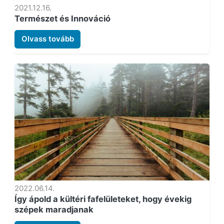
2021.12.16.
Természet és Innováció
Olvass tovább
2022.06.14.
Így ápold a kültéri fafelületeket, hogy évekig
szépek maradjanak