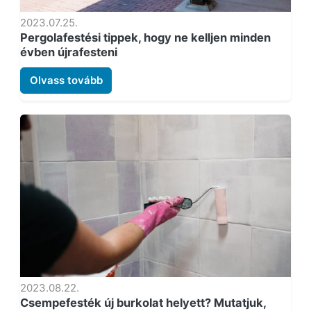
2023.07.25.
Pergolafestési tippek, hogy ne kelljen minden
évben újrafesteni
Olvass tovább
2023.08.22.
Csempefesték új burkolat helyett? Mutatjuk,