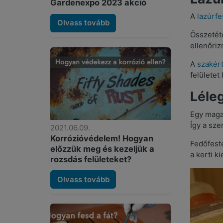
Gardenexpo 2023 akció
A
lazúrf
Olvass tovább
Összetét
ellenőrizn
A
szakér
felületet 
Léleg
Egy magas
Így a sze
2021.06.09.
Korrózióvédelem! Hogyan
Fedőfesté
előzzük meg és kezeljük a
a kerti k
rozsdás felületeket?
Olvass tovább