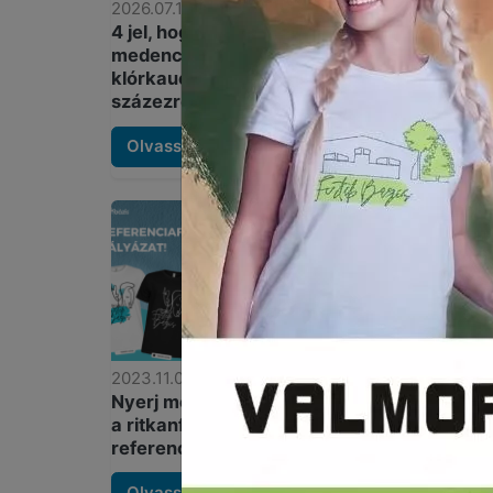
2026.07.14.
4 jel, hogy eljött a
medencefestés ideje:
klórkaucsukkal akár
százezreket spórolhatsz
Olvass tovább
Szinte mi
2023.11.09.
időjárás 
Nyerj menő Festék Bázis pólót
festékeke
a ritkanfestek.hu
referenciafotó-pályázatán
Miér
Olvass tovább