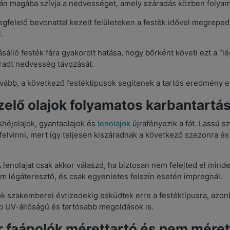
án magába szívja a nedvességet, amely száradás közben folyamat
felelő bevonattal kezelt felületeken a festék idővel megreped,
.
ásálló festék fára gyakorolt hatása, hogy bőrként követi ezt a 
radt nedvesség távozását.
ovább, a következő festéktípusok segítenek a tartós eredmény 
zelő olajok folyamatos karbantartá
héjolajok, gyantaolajok és
lenolajok
újrafényezik a fát. Lassú 
elvinni, mert így teljesen kiszáradnak a következő szezonra és
 lenolajat csak akkor válaszd, ha biztosan nem felejted el mind
m légáteresztő, és csak egyenletes felszín esetén impregnál.
ők szakemberei évtizedekig esküdtek erre a festéktípusra, azo
 UV-állóságú és tartósabb megoldások is.
r faápolók mérettartó és nem méret