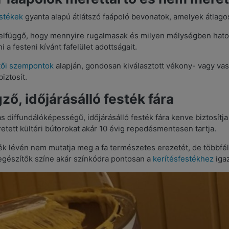
estékek
gyanta alapú átlátszó faápoló bevonatok, amelyek átlag
elfüggő, hogy mennyire rugalmasak és milyen mélységben hatoln
i a festeni kívánt fafelület adottságait.
tői szempontok
alapján, gondosan kiválasztott vékony- vagy vast
biztosít.
ző, időjárásálló festék fára
 diffundálóképességű, időjárásálló festék fára kenve biztosítj
retett kültéri bútorokat akár 10 évig repedésmentesen tartja.
k lévén nem mutatja meg a fa természetes erezetét, de többfél
iegészítők színe akár színkódra pontosan a
kerítésfestékhez
igaz