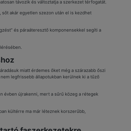
osan távozik és változtatja a szerkezet térfogatát.
 sőt akár egyetlen szezon után el is kezdhet
“légzést” és páraáteresztő komponensekkel segíti a
elérésében.
shoz
száradásuk miatt érdemes őket még a szárazabb őszi
 nem legfrissebb állapotukban kerülnek ki a tűző
en évben újrakenni, mert a sűrű közeg a rétegek
nban kültérre ma már léteznek korszerűbb,
tartó faszerkezetekre