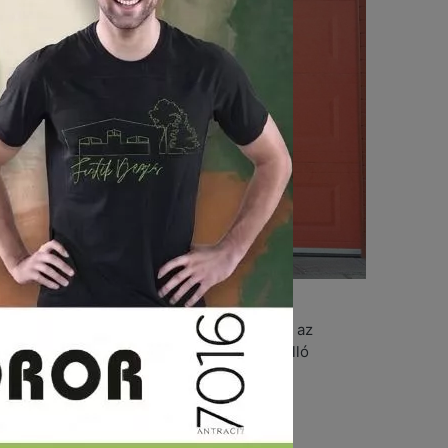
etése, a kültéri faanyag mindig ki van téve az
an szüksége. Mutatjuk a legjobb időjárásálló
 a felület szépségét és funkcióját.
fára?