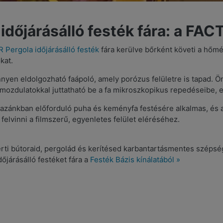
időjárásálló festék fára: a FA
Pergola időjárásálló festék
fára kerülve bőrként követi a hőmé
kat.
nyen eldolgozható faápoló, amely porózus felületre is tapad. 
mozdulatokkal juttatható be a fa mikroszkopikus repedéseibe, e
azánkban előforduló puha és keményfa festésére alkalmas, és 
felvinni a filmszerű, egyenletes felület eléréséhez.
rti bútoraid, pergolád és kerítésed karbantartásmentes szépség
dőjárásálló festéket fára a
Festék Bázis kínálatából »