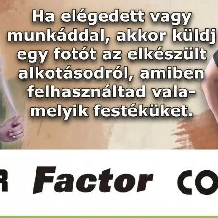
ndegy, hogy kerítés, asztal, kerti tároló vagy kutyaház a rendelt
viszontagságainak, ezért állandó védelemre és karbantartásra v
t fára, amelyek minden évszakban és hosszú éveken át megőrzik
t fontos az időjárásálló festék 