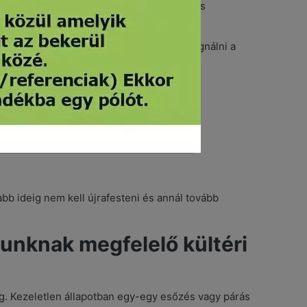
b károsítói, mert gyakorlatilag elégetik és
et védekezni.
demes speciális folyékony anyaggal impregnálni a
abb ideig nem kell újrafesteni és annál tovább
unknak megfelelő kültéri
ag. Kezeletlen állapotban egy-egy esőzés vagy párás