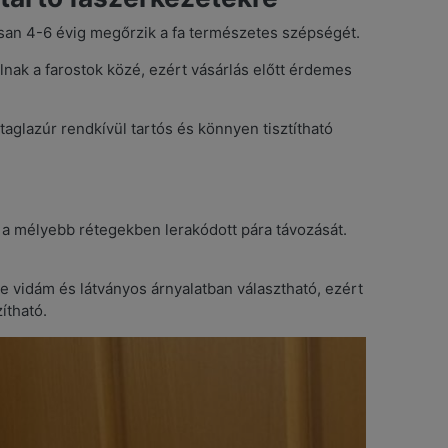
osan 4-6 évig megőrzik a fa természetes szépségét.
ak a farostok közé, ezért vásárlás előtt érdemes
aglazúr rendkívül tartós és könnyen tisztítható
a a mélyebb rétegekben lerakódott pára távozását.
e vidám és látványos árnyalatban választható, ezért
ítható.