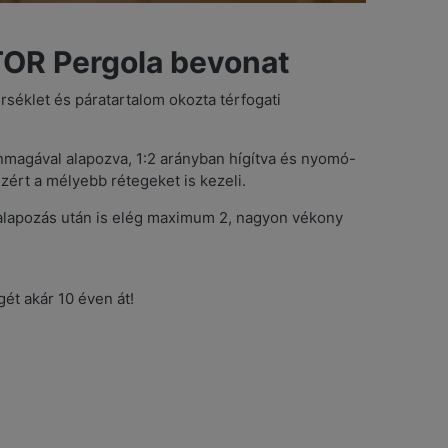
CTOR Pergola bevonat
rséklet és páratartalom okozta térfogati
Önmagával alapozva, 1:2 arányban hígítva és nyomó-
zért a mélyebb rétegeket is kezeli.
alapozás után is elég maximum 2, nagyon vékony
ét akár 10 éven át!