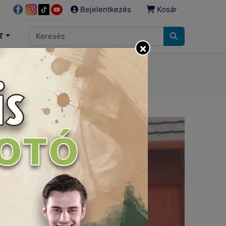
Bejelentkezés
Kosár
T
×
éshez