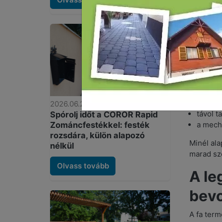
Nyáron az
beszürkít
A csapadé
belőle ké
A min
véd a k
penész
megelő
2026.06.23.
távol t
Spórolj időt a COROR Rapid
a mecha
Zománcfestékkel: festék
rozsdára, külön alapozó
Minél ala
nélkül
marad sz
Olvass tovább
A le
bevo
A fa term