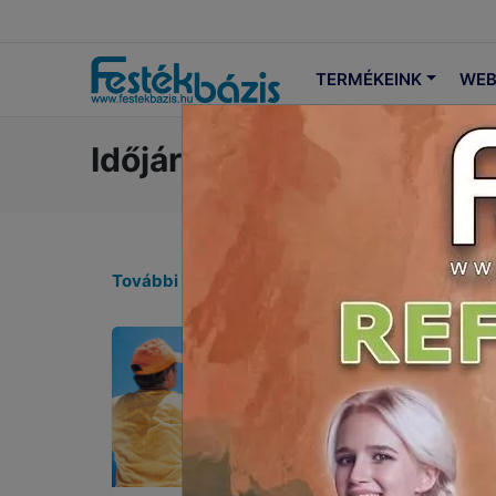
TERMÉKEINK
WEB
Időjárásálló festék fára 
További bejegyzések