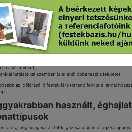
 erős napsütés és az UV-sugarak a kültéri fafelületek legnagyob
ik a legfelső rétegeket. Ez ellen csak ásványi pigmentekkel leh
kos őszi-téli hónapokban még több behatás éri a fát, ezért ér
szült kültéri bútorokat.
őségi impregnáló bevonat
orhadástól,
álló,
zi az elszíneződést,
artja a kártevőket,
nikai hatásokkal szemben is ellenállóbbá teszi a felületet.
posabb az időjárásálló festék fára történő felvitele, annál hossz
ép.
ggyakrabban használt, éghajlat
nattípusok
észetes, még kivágása és feldolgozása után is lélegző alapany