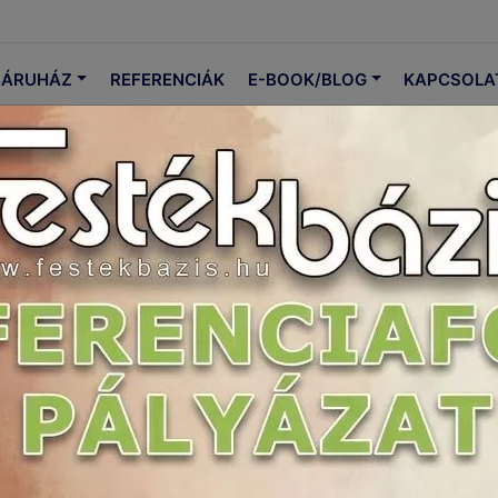
ÁRUHÁZ
REFERENCIÁK
E-BOOK/BLOG
KAPCSOLA
- a legjobb bevonatok az áttelel