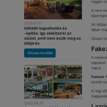
reggel ut
A nem meg
leperegni
2026.07.21.
Az időjár
Időtálló lugasfestés és
fában ma
-építés: így alakítsd ki az
oázist, amit nem eszik meg az
Olvass t
időjárás
Fake
Olvass tovább
A narancs
napokon f
napra.
Fontos!
A
között ne
A régi id
magasabb
2023.03.27.
Lazú