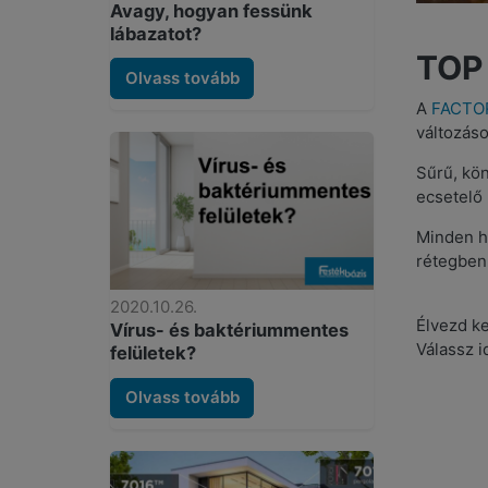
Avagy, hogyan fessünk
lábazatot?
TOP 
Olvass tovább
A
FACTOR 
változáso
Sűrű, kön
ecsetelő 
Minden h
rétegben 
2020.10.26.
Élvezd ke
Vírus- és baktériummentes
Válassz i
felületek?
Olvass tovább