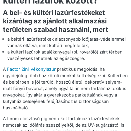
kültéri lazúrok között?
A bel- és kültéri lazúrfestékeket
kizárólag az ajánlott alkalmazási
területen szabad használni, mert
a beltéri lazúrfestékek alacsonyabb időjárás-védelemmel
vannak ellátva, mint kültéri megfelelőik,
a kültéri lazúrok adalékanyagai (pl. rovarölő) zárt térben
veszélyesek lehetnek az egészségre.
A
Factor 2in1 vékonylazúr
praktikus megoldás, ha
egyidejűleg több ház körüli munkát kell elvégezni. Kültérben
és beltérben is jól terülő, hosszú életű, dekoratív selyem-
matt fényű bevonat, amely egyáltalán nem tartalmaz toxikus
anyagokat. Így akár a gyerekszoba parkettájának vagy a
kutyaház belsejének felújításához is biztonságosan
használható.
A finom elosztású pigmenteket tartalmazó lazúrfestékek
nemcsak az időjárás szeszélyeitől, de az UV-sugárzástól is