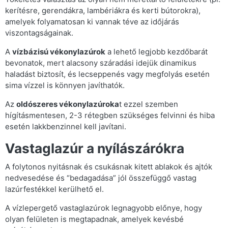
kerítésre, gerendákra, lambériákra és kerti bútorokra),
amelyek folyamatosan ki vannak téve az időjárás
viszontagságainak.
A
vízbázisú vékonylazúrok
a lehető legjobb kezdőbarát
bevonatok, mert alacsony száradási idejük dinamikus
haladást biztosít, és lecseppenés vagy megfolyás esetén
sima vízzel is könnyen javíthatók.
Az
oldószeres vékonylazúroka
t ezzel szemben
hígításmentesen, 2-3 rétegben szükséges felvinni és hiba
esetén lakkbenzinnel kell javítani.
Vastaglazúr a nyílászárókra
A folytonos nyitásnak és csukásnak kitett ablakok és ajtók
nedvesedése és “bedagadása” jól összefüggő vastag
lazúrfestékkel kerülhető el.
A vízlepergető vastaglazúrok legnagyobb előnye, hogy
olyan felületen is megtapadnak, amelyek kevésbé