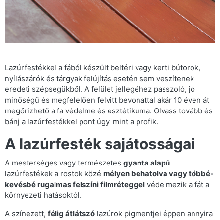
Lazúrfestékkel a fából készült beltéri vagy kerti bútorok,
nyílászárók és tárgyak felújítás esetén sem veszítenek
eredeti szépségükből. A felület jellegéhez passzoló, jó
minőségű és megfelelően felvitt bevonattal akár 10 éven át
megőrizhető a fa védelme és esztétikuma. Olvass tovább és
bánj a lazúrfestékkel pont úgy, mint a profik.
A lazúrfesték sajátosságai
A mesterséges vagy természetes
gyanta alapú
lazúrfestékek a rostok közé
mélyen behatolva vagy többé-
kevésbé rugalmas felszíni filmréteggel
védelmezik a fát a
környezeti hatásoktól.
A színezett,
félig átlátszó
lazúrok pigmentjei éppen annyira