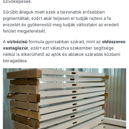
szívóképesek.
Sűrűbb állaguk miatt ezek a bevonatok erősebben
pigmentáltak, ezért akár teljesen el tudják rejteni a fa
erezetét és gyökerestül meg tudják változtatni az eredeti
felület megjelenését.
A
vízbázisú
formula gyorsabban szárad, mint az
oldószeres
vastaglazúr
, ezért ezt választva szakember segítsége
nélkül is elkerülhető az ajtók és ablakok száradás közbeni
beragadása.