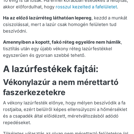
10 évig is tartósak. Ha ennél korábban esedékes a felújítás,
akkor előfordulhat, hogy
rosszul kezelted a fafelületet
.
Ha az előző lazúrréteg láthatóan lepereg
, kezdd a munkát
csiszolással, mert a lazúr csak homogén felületen tud
beszívódni.
Amennyiben a kopott, fakó réteg egyelőre nem hámlik
,
tisztítás után egy újabb vékony réteg lazúrfestékkel
egyszerűen és gyorsan szebbé tehető.
A lazúrfestékek fajtái:
Vékonylazúr a nem mérettartó
faszerkezetekre
A vékony lazúrfesték előnye, hogy mélyen beszívódik a fa
rostjaiba, ezért belülről képes ellensúlyozni a hőmérséklet
és a csapadék által előidézett, méretváltozásból adódó
repedéseket.
Tökéletes választás az olyan nem mérettartó felületekre (pl.