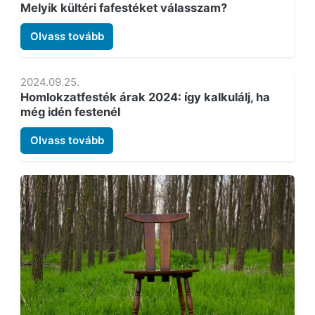
Melyik kültéri fafestéket válasszam?
Olvass tovább
2024.09.25.
Homlokzatfesték árak 2024: így kalkulálj, ha
még idén festenél
Olvass tovább