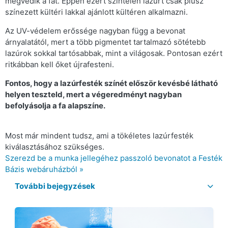
megvédik a fát. Éppen ezért színtelen lazúrt csak plusz
színezett kültéri lakkal ajánlott kültéren alkalmazni.
Az UV-védelem erőssége nagyban függ a bevonat
árnyalatától, mert a több pigmentet tartalmazó sötétebb
lazúrok sokkal tartósabbak, mint a világosak. Pontosan ezért
ritkábban kell őket újrafesteni.
Fontos, hogy a lazúrfesték színét először kevésbé látható
helyen teszteld, mert a végeredményt nagyban
befolyásolja a fa alapszíne.
Most már mindent tudsz, ami a tökéletes lazúrfesték
kiválasztásához szükséges.
Szerezd be a munka jellegéhez passzoló bevonatot a Festék
Bázis webáruházból »
További bejegyzések