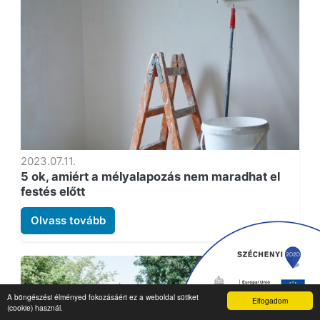
2023.07.11.
5 ok, amiért a mélyalapozás nem maradhat el
festés előtt
Olvass tovább
A böngészési élményed fokozásáért ez a weboldal sütiket
Elfogadom
(cookie) használ.