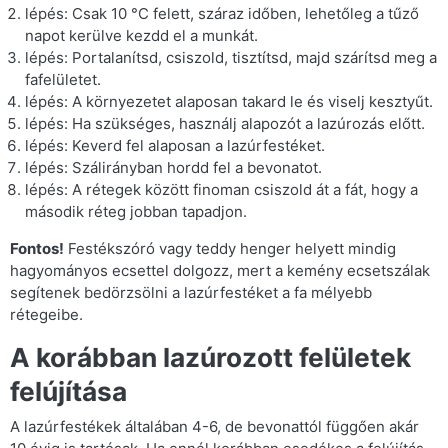
lépés: Csak 10 °C felett, száraz időben, lehetőleg a tűző
napot kerülve kezdd el a munkát.
lépés: Portalanítsd, csiszold, tisztítsd, majd szárítsd meg a
fafelületet.
lépés: A környezetet alaposan takard le és viselj kesztyűt.
lépés: Ha szükséges, használj alapozót a lazúrozás előtt.
lépés: Keverd fel alaposan a lazúrfestéket.
lépés: Szálirányban hordd fel a bevonatot.
lépés: A rétegek között finoman csiszold át a fát, hogy a
második réteg jobban tapadjon.
Fontos!
Festékszóró vagy teddy henger helyett mindig
hagyományos ecsettel dolgozz, mert a kemény ecsetszálak
segítenek bedörzsölni a lazúrfestéket a fa mélyebb
rétegeibe.
A korábban lazúrozott felületek
felújítása
A lazúrfestékek általában 4-6, de bevonattól függően akár