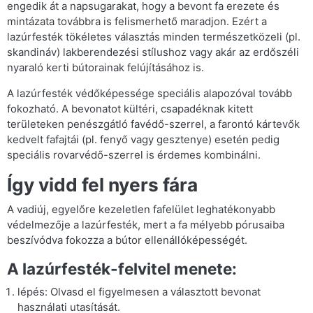
engedik át a napsugarakat, hogy a bevont fa erezete és
mintázata továbbra is felismerhető maradjon. Ezért a
lazúrfesték tökéletes választás minden természetközeli (pl.
skandináv) lakberendezési stílushoz vagy akár az erdőszéli
nyaraló kerti bútorainak felújításához is.
A lazúrfesték védőképessége speciális alapozóval tovább
fokozható. A bevonatot kültéri, csapadéknak kitett
területeken penészgátló favédő-szerrel, a farontó kártevők
kedvelt fafajtái (pl. fenyő vagy gesztenye) esetén pedig
speciális rovarvédő-szerrel is érdemes kombinálni.
Így vidd fel nyers fára
A vadiúj, egyelőre kezeletlen fafelület leghatékonyabb
védelmezője a lazúrfesték, mert a fa mélyebb pórusaiba
beszívódva fokozza a bútor ellenállóképességét.
A lazúrfesték-felvitel menete:
lépés: Olvasd el figyelmesen a választott bevonat
használati utasítását.