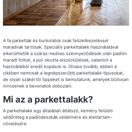
A fa parketták és burkolatok csak felületkezeléssel
maradnak tartósak. Speciális parkettalakk használatával
elkerülhetők a száraz-nedves szennyeződések után padlón
maradt foltok, a por okozta elszürkülések, valamint a
használatból eredő kopások is. Olvass tovább, ebben a
cikkben nemcsak a legnépszerűbb parkettalakk-típusokat,
de olyan szakértői tippeket is bemutatunk, amelyek biztosan
nincsenek a bevonatok dobozain.
Mi az a parkettalakk?
A parkettalakk egy általában átlátszó, kemény felületi
védőréteg a padlódeszkák védelmére és élettartam-
növelésére.