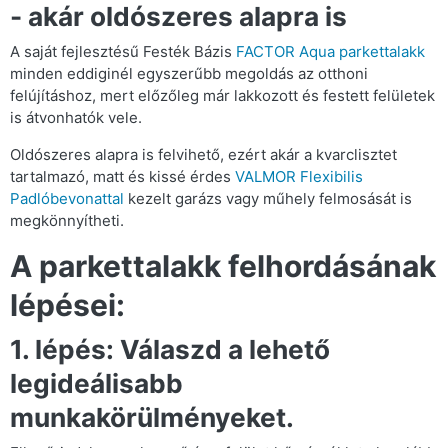
- akár oldószeres alapra is
A saját fejlesztésű Festék Bázis
FACTOR Aqua parkettalakk
minden eddiginél egyszerűbb megoldás az otthoni
felújításhoz, mert előzőleg már lakkozott és festett felületek
is átvonhatók vele.
Oldószeres alapra is felvihető, ezért akár a kvarclisztet
tartalmazó, matt és kissé érdes
VALMOR Flexibilis
Padlóbevonattal
kezelt garázs vagy műhely felmosását is
megkönnyítheti.
A parkettalakk felhordásának
lépései:
1. lépés: Válaszd a lehető
legideálisabb
munkakörülményeket.