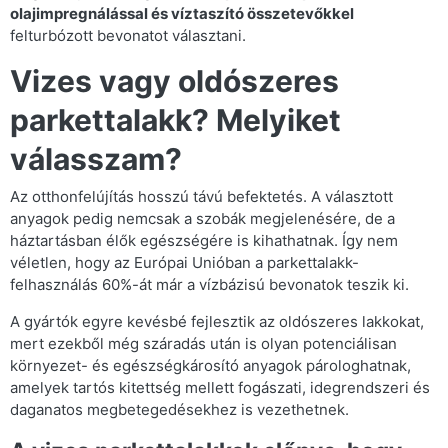
olajimpregnálással és víztaszító összetevőkkel
felturbózott bevonatot választani.
Vizes vagy oldószeres
parkettalakk? Melyiket
válasszam?
Az otthonfelújítás hosszú távú befektetés. A választott
anyagok pedig nemcsak a szobák megjelenésére, de a
háztartásban élők egészségére is kihathatnak. Így nem
véletlen, hogy az Európai Unióban a parkettalakk-
felhasználás 60%-át már a vízbázisú bevonatok teszik ki.
A gyártók egyre kevésbé fejlesztik az oldószeres lakkokat,
mert ezekből még száradás után is olyan potenciálisan
környezet- és egészségkárosító anyagok párologhatnak,
amelyek tartós kitettség mellett fogászati, idegrendszeri és
daganatos megbetegedésekhez is vezethetnek.