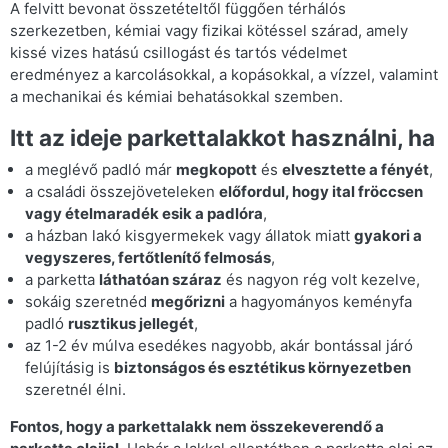
A felvitt bevonat összetételtől függően térhálós
szerkezetben, kémiai vagy fizikai kötéssel szárad, amely
kissé vizes hatású csillogást és tartós védelmet
eredményez a karcolásokkal, a kopásokkal, a vízzel, valamint
a mechanikai és kémiai behatásokkal szemben.
Itt az ideje parkettalakkot használni, ha
a meglévő padló már
megkopott
és
elvesztette a fényét
,
a családi összejöveteleken
előfordul, hogy ital fröccsen
vagy ételmaradék esik a padlóra
,
a házban lakó kisgyermekek vagy állatok miatt
gyakori a
vegyszeres, fertőtlenítő felmosás
,
a parketta
láthatóan száraz
és nagyon rég volt kezelve,
sokáig szeretnéd
megőrizni
a hagyományos keményfa
padló
rusztikus jellegét
,
az 1-2 év múlva esedékes nagyobb, akár bontással járó
felújításig is
biztonságos és esztétikus környezetben
szeretnél élni.
Fontos, hogy a parkettalakk nem összekeverendő a