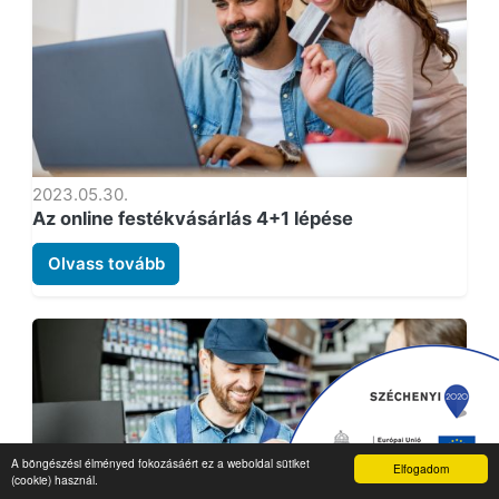
2023.05.30.
Az online festékvásárlás 4+1 lépése
Olvass tovább
A böngészési élményed fokozásáért ez a weboldal sütiket
Elfogadom
(cookie) használ.