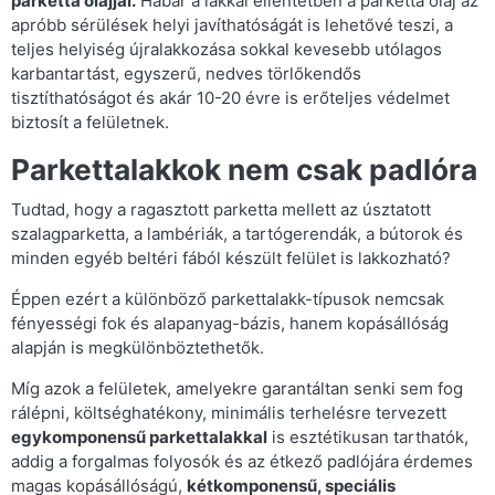
parketta olajjal.
Habár a lakkal ellentétben a parketta olaj az
apróbb sérülések helyi javíthatóságát is lehetővé teszi, a
teljes helyiség újralakkozása sokkal kevesebb utólagos
karbantartást, egyszerű, nedves törlőkendős
tisztíthatóságot és akár 10-20 évre is erőteljes védelmet
biztosít a felületnek.
Parkettalakkok nem csak padlóra
Tudtad, hogy a ragasztott parketta mellett az úsztatott
szalagparketta, a lambériák, a tartógerendák, a bútorok és
minden egyéb beltéri fából készült felület is lakkozható?
Éppen ezért a különböző parkettalakk-típusok nemcsak
fényességi fok és alapanyag-bázis, hanem kopásállóság
alapján is megkülönböztethetők.
Míg azok a felületek, amelyekre garantáltan senki sem fog
rálépni, költséghatékony, minimális terhelésre tervezett
egykomponensű parkettalakkal
is esztétikusan tarthatók,
addig a forgalmas folyosók és az étkező padlójára érdemes
magas kopásállóságú,
kétkomponensű, speciális