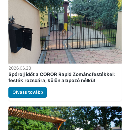
2026.06.23.
Spórolj időt a COROR Rapid Zománcfestékkel:
festék rozsdára, külön alapozó nélkül
Olvass tovább