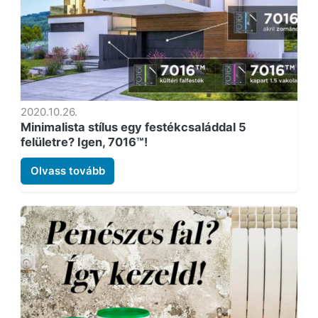
2020.10.26.
Minimalista stílus egy festékcsaláddal 5
felületre? Igen, 7016™!
Olvass tovább