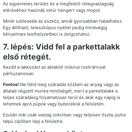
Az egyenletes terülés és a megfelelő rétegvastagság
eléréséhez használj velúr hengert vagy mopot.
Minél szélesebb az eszköz, annál gyorsabban haladhatsz.
Egy állítható, teleszkópos nyéllel pedig mindvégig
kényelmes testhelyzetben is dolgozhatsz.
7. lépés: Vidd fel a parkettalakk
első rétegét.
Kezdd a lakkozást az ablaktól indulva rostiránnyal
párhuzamosan.
Fontos!
Ne ítéld meg száradás közben az anyag vagy az
általad végzett munka minőségét, mert a parkettalakk a
teljes száradásig folyamatosan terül és akár egy napig is
lehetnek apró púpok vagy buborékok a felületén.
Ezután már csak vastag zokniban vagy teljesen tiszta, puha
talpú cipőben lépj a felületre.