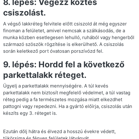
8. lépés: Végezz köztes
csiszolást.
A végső lakkréteg felvitele előtt csiszold át még egyszer
finoman a felületet, amivel nemcsak a szálkásodás, de a
munka közben esetlegesen lehulló, ruhából vagy hengerből
származó szöszök rögzítése is elkerülhető. A csiszolás
során keletkező port óvatosan porszívózd fel.
9. lépés: Hordd fel a következő
parkettalakk réteget.
Ügyelj a parkettalakk mennyiségére. A túl kevés
parkettalakk nem biztosít megfelelő védelmet, a túl vastag
réteg pedig a fa természetes mozgása miatt elkezdhet
pattogni vagy repedezni. Ha a gyártó előírja, csiszolás után
készíts egy 3. réteget is.
Ezután dőlj hátra és élvezd a hosszú évekre védett,
tükörsima és fényes felületek látványát.