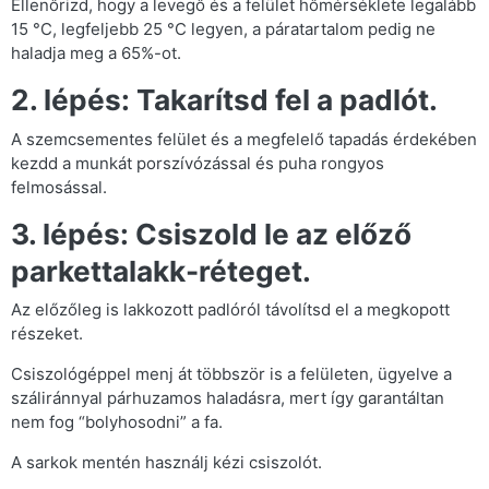
Ellenőrizd, hogy a levegő és a felület hőmérséklete legalább
15 °C, legfeljebb 25 °C legyen, a páratartalom pedig ne
haladja meg a 65%-ot.
2. lépés: Takarítsd fel a padlót.
A szemcsementes felület és a megfelelő tapadás érdekében
kezdd a munkát porszívózással és puha rongyos
felmosással.
3. lépés: Csiszold le az előző
parkettalakk-réteget.
Az előzőleg is lakkozott padlóról távolítsd el a megkopott
részeket.
Csiszológéppel menj át többször is a felületen, ügyelve a
száliránnyal párhuzamos haladásra, mert így garantáltan
nem fog “bolyhosodni” a fa.
A sarkok mentén használj kézi csiszolót.