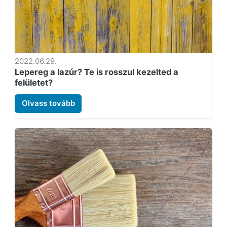
2022.06.29.
Lepereg a lazúr? Te is rosszul kezelted a
felületet?
Olvass tovább