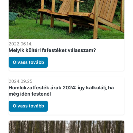
2022.06.14.
Melyik kültéri fafestéket válasszam?
Olvass tovább
2024.09.25.
Homlokzatfesték árak 2024: így kalkulálj, ha
még idén festenél
Olvass tovább