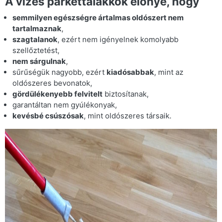
A vizes parkettalakkok előnye, hogy
semmilyen egészségre ártalmas oldószert nem
tartalmaznak
,
szagtalanok
, ezért nem igényelnek komolyabb
szellőztetést,
nem sárgulnak
,
sűrűségük nagyobb, ezért
kiadósabbak
, mint az
oldószeres bevonatok,
gördülékenyebb felvitelt
biztosítanak,
garantáltan nem gyúlékonyak,
kevésbé csúszósak
, mint oldószeres társaik.