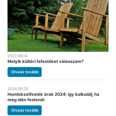
2022.06.14.
Melyik kültéri fafestéket válasszam?
Olvass tovább
2024.09.25.
Homlokzatfesték árak 2024: így kalkulálj, ha
még idén festenél
Olvass tovább