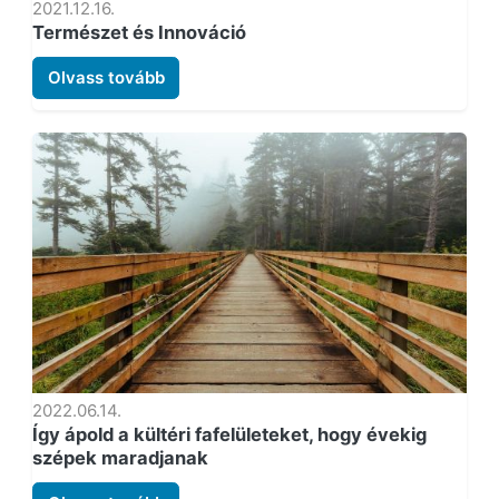
2021.12.16.
Természet és Innováció
Olvass tovább
2022.06.14.
Így ápold a kültéri fafelületeket, hogy évekig
szépek maradjanak