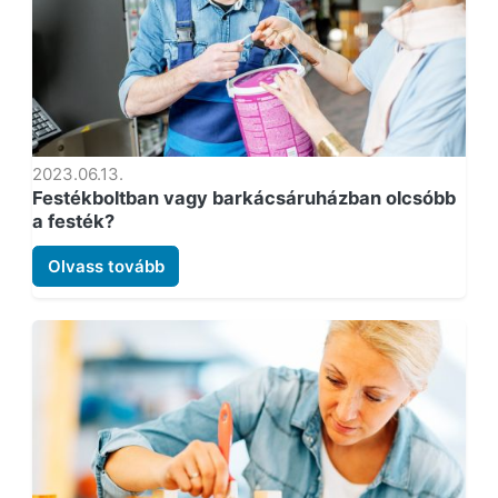
2023.06.13.
Festékboltban vagy barkácsáruházban olcsóbb
a festék?
Olvass tovább