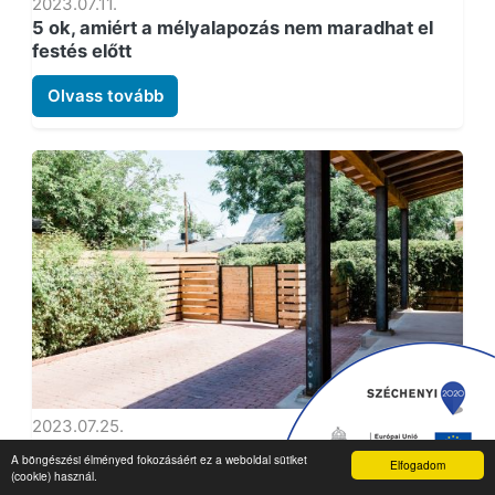
2023.07.11.
5 ok, amiért a mélyalapozás nem maradhat el
festés előtt
Olvass tovább
2023.07.25.
Pergolafestési tippek, hogy ne kelljen minden
A böngészési élményed fokozásáért ez a weboldal sütiket
Elfogadom
évben újrafesteni
(cookie) használ.