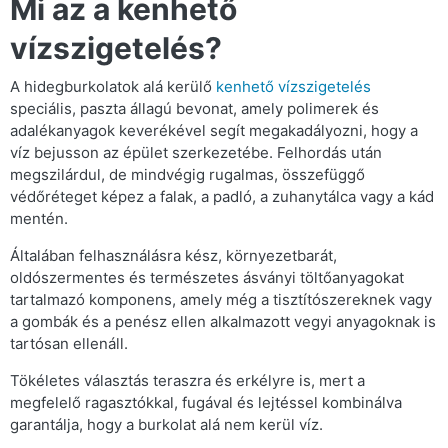
Mi az a kenhető
vízszigetelés?
A hidegburkolatok alá kerülő
kenhető vízszigetelés
speciális, paszta állagú bevonat, amely polimerek és
adalékanyagok keverékével segít megakadályozni, hogy a
víz bejusson az épület szerkezetébe. Felhordás után
megszilárdul, de mindvégig rugalmas, összefüggő
védőréteget képez a falak, a padló, a zuhanytálca vagy a kád
mentén.
Általában felhasználásra kész, környezetbarát,
oldószermentes és természetes ásványi töltőanyagokat
tartalmazó komponens, amely még a tisztítószereknek vagy
a gombák és a penész ellen alkalmazott vegyi anyagoknak is
tartósan ellenáll.
Tökéletes választás teraszra és erkélyre is, mert a
megfelelő ragasztókkal, fugával és lejtéssel kombinálva
garantálja, hogy a burkolat alá nem kerül víz.