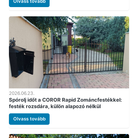
Olvass tovább
2026.06.23.
Spórolj időt a COROR Rapid Zománcfestékkel:
festék rozsdára, külön alapozó nélkül
Olvass tovább