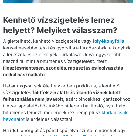
Kenhető vízszigetelés lemez
helyett? Melyiket válasszam?
A glettelhető, kenhető vízszigetelés vagy
folyékonyfólia
kényelmesebbé teszi és gyorsítja a fürdőszobák, a konyhák,
a teraszok és az erkélyek burkolását. Jóval egyszerűbb
használni, mint a bitumenes vízszigetelést, mert
illesztésmentesen, szögelés, ragasztás és leolvasztás
nélkül használható
.
Habár nagyon sokféle helyzetben praktikus, a kenhető
vízszigetelés
földfelszín alatti és állandó víznek kitett
felhasználása nem javasolt
, ezért pincékhez, garázsokhoz
illetve lapostetőkhöz inkább hidegen hajlítható, nyújtható
bitumenes lemezt, medencékhez pedig plusz
klórkaucsuk
bevonatot
is érdemes választani.
Ha időt, energiát és pénzt spórolva szinte mindenhol egy