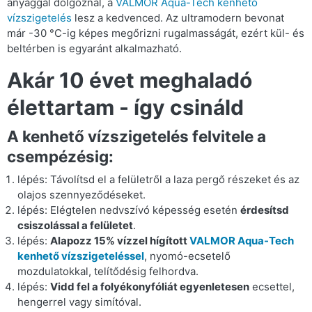
anyaggal dolgoznál, a
VALMOR Aqua-Tech kenhető
vízszigetelés
lesz a kedvenced. Az ultramodern bevonat
már -30 °C-ig képes megőrizni rugalmasságát, ezért kül- és
beltérben is egyaránt alkalmazható.
Akár 10 évet meghaladó
élettartam - így csináld
A kenhető vízszigetelés felvitele a
csempézésig:
lépés: Távolítsd el a felületről a laza pergő részeket és az
olajos szennyeződéseket.
lépés: Elégtelen nedvszívó képesség esetén
érdesítsd
csiszolással a felületet
.
lépés:
Alapozz 15% vízzel hígított
VALMOR Aqua-Tech
kenhető vízszigeteléssel
, nyomó-ecsetelő
mozdulatokkal, telítődésig felhordva.
lépés:
Vidd fel a folyékonyfóliát egyenletesen
ecsettel,
hengerrel vagy simítóval.