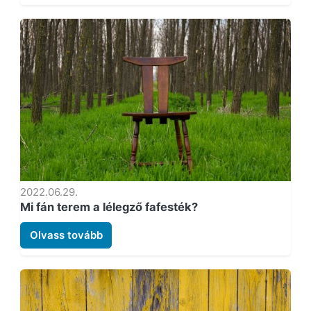
2022.06.29.
Mi fán terem a lélegző fafesték?
Olvass tovább