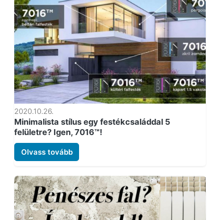
2020.10.26.
Minimalista stílus egy festékcsaláddal 5
felületre? Igen, 7016™!
Olvass tovább