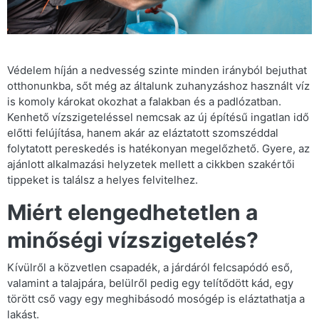
Védelem híján a nedvesség szinte minden irányból bejuthat
otthonunkba, sőt még az általunk zuhanyzáshoz használt víz
is komoly károkat okozhat a falakban és a padlózatban.
Kenhető vízszigeteléssel nemcsak az új építésű ingatlan idő
előtti felújítása, hanem akár az eláztatott szomszéddal
folytatott pereskedés is hatékonyan megelőzhető. Gyere, az
ajánlott alkalmazási helyzetek mellett a cikkben szakértői
tippeket is találsz a helyes felvitelhez.
Miért elengedhetetlen a
minőségi vízszigetelés?
Kívülről a közvetlen csapadék, a járdáról felcsapódó eső,
valamint a talajpára, belülről pedig egy telítődött kád, egy
törött cső vagy egy meghibásodó mosógép is eláztathatja a
lakást.