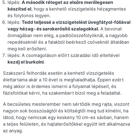
lépés:
A második réteget az elsőre merőlegesen
készítsd el
, hogy a kenhető vízszigetelés hézagmentes
és folytonos legyen.
lépés:
Tedd teljessé a vízszigetelést üvegfátyol-fóliával
vagy hézag- és sarokerősítő szalagokkal.
A bevonat
önmagában nem elég, a padlóösszefolyóknál, a nagyobb
repedéseknél és a falakból beérkező csöveknél általában
meg kell erősíteni.
lépés: A csomagoláson előírt száradási idő elteltével
kezdj el burkolni
.
Szakszerű felhordás esetén a kenhető vízszigetelés
élettartama akár a 10 évet is meghaladhatja. Éppen ezért
még akkor is érdemes ismerni a folyamat lépéseit, és
fázisfotókat kérni, ha szakembert bízol meg a feladattal.
A becsületes mesterember nem sértődik meg rajta, viszont
nagyon sok bosszúságtól és költségtől meg tud kímélni, ha
látod, hogy nemcsak egy keskeny 10 cm-es sávban, hanem
a teljes felületen, és hajlaterősítőkkel együtt lett alkalmazva
az anyag.