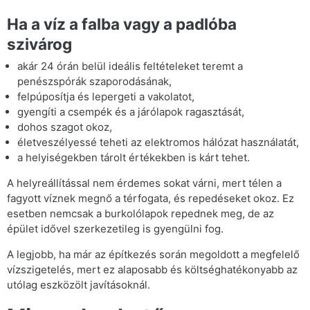
Ha a víz a falba vagy a padlóba
szivárog
akár 24 órán belül ideális feltételeket teremt a
penészspórák szaporodásának,
felpúposítja és lepergeti a vakolatot,
gyengíti a csempék és a járólapok ragasztását,
dohos szagot okoz,
életveszélyessé teheti az elektromos hálózat használatát,
a helyiségekben tárolt értékekben is kárt tehet.
A helyreállítással nem érdemes sokat várni, mert télen a
fagyott víznek megnő a térfogata, és repedéseket okoz. Ez
esetben nemcsak a burkolólapok repednek meg, de az
épület idővel szerkezetileg is gyengülni fog.
A legjobb, ha már az építkezés során megoldott a megfelelő
vízszigetelés, mert ez alaposabb és költséghatékonyabb az
utólag eszközölt javításoknál.