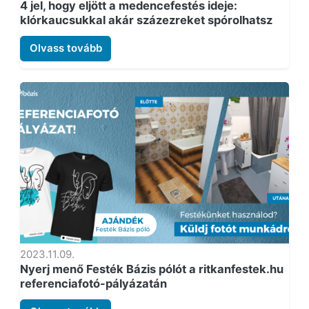
4 jel, hogy eljött a medencefestés ideje:
klórkaucsukkal akár százezreket spórolhatsz
Olvass tovább
2023.11.09.
Nyerj menő Festék Bázis pólót a ritkanfestek.hu
referenciafotó-pályázatán