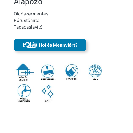
Alapozó
Oldószermentes
Pórustömítő
Tapadásjavító
Hol és Mennyiért?