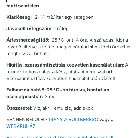
matt színtelen
Kiadósság:
12-14 m2/liter egy rétegben
Javasolt rétegszám:
1 réteg
Átfesthetőségi idő:
(25 °C-on): 4 óra. A száradási időt a
levegő, illetve a felület magas páratartalma több órával is
meghosszabbíthatja.
Hígítás, szerszámtisztítás közvetlen használat után:
A
termék felhasználásra kész, hígítani nem szabad.
Szerszámtisztítás közvetlen használat után vízzel!
Felhasználható 5-25 °C –on tárolva, bontatlan
csomagolásban:
3 év
Összetétel:
Víz, akril-emulzió, adalékok
VENNÉK BELŐLE! -
IRÁNY A BOLTKERESŐ
vagy a
WEBÁRUHÁZ
Bővebb információkért keresse munkatársainkat!