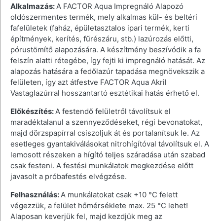
Alkalmazás:
A FACTOR Aqua Impregnáló Alapozó
oldószermentes termék, mely alkalmas kül- és beltéri
fafelületek (faház, épületasztalos ipari termék, kerti
építmények, kerítés, fűrészáru, stb.) lazúrozás előtti,
pórustömítő alapozására. A készítmény beszívódik a fa
felszín alatti rétegébe, így fejti ki impregnáló hatását. Az
alapozás hatására a fedőlazúr tapadása megnövekszik a
felületen, így azt átfestve FACTOR Aqua Akril
Vastaglazúrral hosszantartó esztétikai hatás érhető el.
Előkészítés:
A festendő felületről távolítsuk el
maradéktalanul a szennyeződéseket, régi bevonatokat,
majd dörzspapírral csiszoljuk át és portalanítsuk le. Az
esetleges gyantakiválásokat nitrohígítóval távolítsuk el. A
lemosott részeken a hígító teljes száradása után szabad
csak festeni. A festési munkálatok megkezdése előtt
javasolt a próbafestés elvégzése.
Felhasználás:
A munkálatokat csak +10 °C felett
végezzük, a felület hőmérséklete max. 25 °C lehet!
Alaposan keverjük fel, majd kezdjük meg az