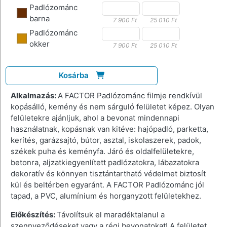
Padlózománc
barna
7 900 Ft
25 010 Ft
Padlózománc
okker
7 900 Ft
25 010 Ft
Kosárba
Alkalmazás:
A FACTOR Padlózománc filmje rendkívül
kopásálló, kemény és nem sárguló felületet képez. Olyan
felületekre ajánljuk, ahol a bevonat mindennapi
használatnak, kopásnak van kitéve: hajópadló, parketta,
kerítés, garázsajtó, bútor, asztal, iskolaszerek, padok,
székek puha és keményfa. Járó és oldalfelületekre,
betonra, aljzatkiegyenlített padlózatokra, lábazatokra
dekoratív és könnyen tisztántartható védelmet biztosít
kül és beltérben egyaránt. A FACTOR Padlózománc jól
tapad, a PVC, alumínium és horganyzott felületekhez.
Előkészítés:
Távolítsuk el maradéktalanul a
szennyeződéseket vagy a régi bevonatokat! A felületet