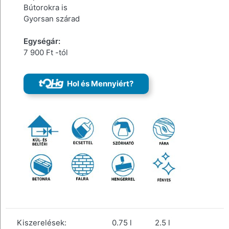
Bútorokra is
Gyorsan szárad
Egységár:
7 900 Ft -tól
Hol és Mennyiért?
Kiszerelések:
0.75 l
2.5 l