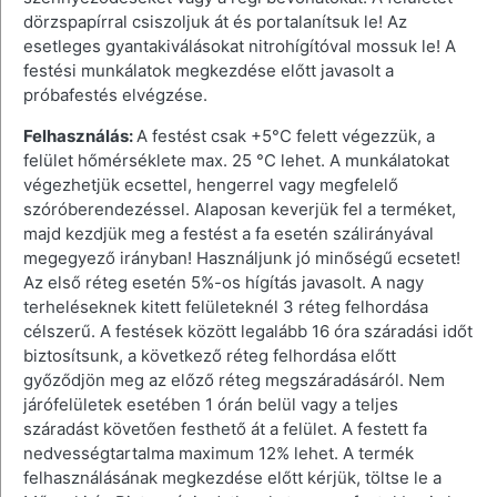
dörzspapírral csiszoljuk át és portalanítsuk le! Az
esetleges gyantakiválásokat nitrohígítóval mossuk le! A
festési munkálatok megkezdése előtt javasolt a
próbafestés elvégzése.
Felhasználás:
A festést csak +5°C felett végezzük, a
felület hőmérséklete max. 25 °C lehet. A munkálatokat
végezhetjük ecsettel, hengerrel vagy megfelelő
szóróberendezéssel. Alaposan keverjük fel a terméket,
majd kezdjük meg a festést a fa esetén szálirányával
megegyező irányban! Használjunk jó minőségű ecsetet!
Az első réteg esetén 5%-os hígítás javasolt. A nagy
terheléseknek kitett felületeknél 3 réteg felhordása
célszerű. A festések között legalább 16 óra száradási időt
biztosítsunk, a következő réteg felhordása előtt
győződjön meg az előző réteg megszáradásáról. Nem
járófelületek esetében 1 órán belül vagy a teljes
száradást követően festhető át a felület. A festett fa
nedvességtartalma maximum 12% lehet. A termék
felhasználásának megkezdése előtt kérjük, töltse le a