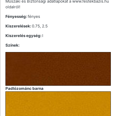
Műszaki és Biztonsági adatlapokat a www.festekbazis.hu
oldalról!
Fényesség:
fényes
Kiszerelések:
0.75, 2.5
Kiszerelés egység:
l
Színek:
Padlózománc barna