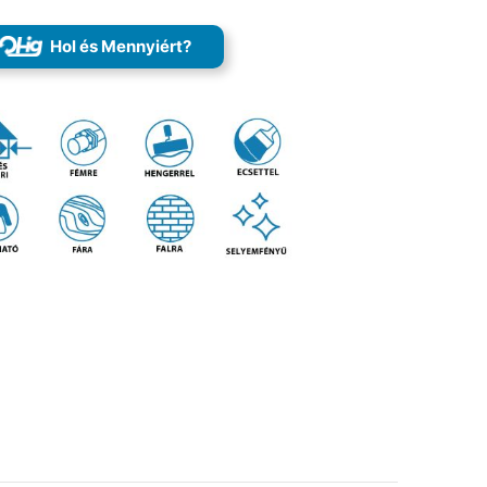
Hol és Mennyiért?