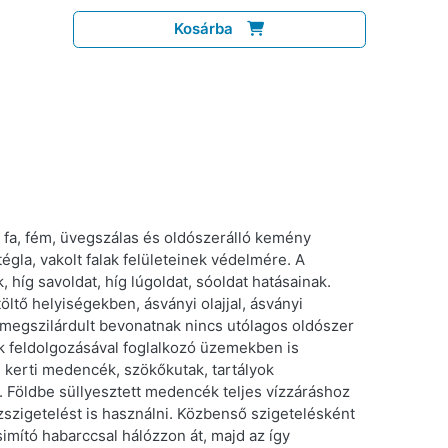
Kosárba
fa, fém, üvegszálas és oldószerálló kemény
égla, vakolt falak felületeinek védelmére. A
 híg savoldat, híg lúgoldat, sóoldat hatásainak.
ltő helyiségekben, ásványi olajjal, ásványi
megszilárdult bevonatnak nincs utólagos oldószer
zek feldolgozásával foglalkozó üzemekben is
 kerti medencék, szökőkutak, tartályok
ló. Földbe süllyesztett medencék teljes vízzáráshoz
szigetelést is használni. Közbenső szigetelésként
imító habarccsal hálózzon át, majd az így