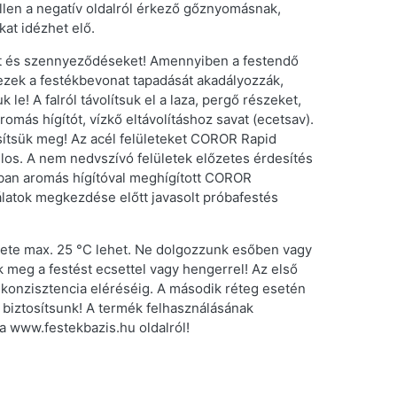
ellen a negatív oldalról érkező gőznyomásnak,
at idézhet elő.
okat és szennyeződéseket! Amennyiben a festendő
 ezek a festékbevonat tapadását akadályozzák,
k le! A falról távolítsuk el a laza, pergő részeket,
omás hígítót, vízkő eltávolításhoz savat (ecetsav).
esítsük meg! Az acél felületeket COROR Rapid
ilos. A nem nedvszívó felületek előzetes érdesítés
-ban aromás hígítóval meghígított COROR
latok megkezdése előtt javasolt próbafestés
klete max. 25 °C lehet. Ne dolgozzunk esőben vagy
 meg a festést ecsettel vagy hengerrel! Az első
si konzisztencia eléréséig. A második réteg esetén
t biztosítsunk! A termék felhasználásának
 a www.festekbazis.hu oldalról!