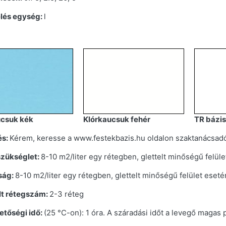
elés egység:
l
ucsuk kék
Klórkaucsuk fehér
TR bázis
és:
Kérem, keresse a www.festekbazis.hu oldalon szaktanácsadói
zükséglet:
8-10 m2/liter egy rétegben, glettelt minőségű felül
ság:
8-10 m2/liter egy rétegben, glettelt minőségű felület eseté
lt rétegszám:
2-3 réteg
etőségi idő:
(25 °C-on): 1 óra. A száradási időt a levegő magas 