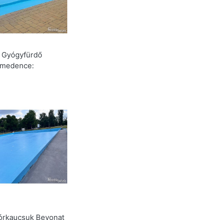
 Gyógyfürdő
medence:
órkaucsuk Bevonat