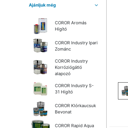
Ajánljuk még
COROR Aromás
Hígító
COROR Industry Ipari
Zománc
COROR Industry
Korróziógátló
alapozó
COROR Industry S-
31 Hígító
COROR Klórkaucsuk
Bevonat
COROR Rapid Aqua