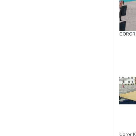
COROR 
Coror K