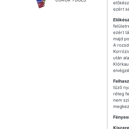
előkész
ezért s
Előkész
felület
ezért tá
majd po
A rozsd
Korrózi
után al
Klórkau
elvégzé
Felhasz
tűző ny
réteg f
nem szü
megkezd
Fényes
Kiszere