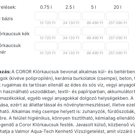
relések:
0.75 l
2.5 l
5 l
20 l
 bázis
10 720 Ft
34 130 Ft
66 490 Ft
257 090 Ft
órkaucsuk kék
10 720 Ft
34 130 Ft
66 490 Ft
257 090 Ft
órkaucsuk
hér
10 720 Ft
34 130 Ft
66 490 Ft
257 090 Ft
azás:
A COROR Klórkaucsuk bevonat alkalmas kül- és beltérben 
ok (kivéve polipropilén), kerámia burkolatok (csempe), beton, t
 rugalmas és tartósan ellenáll az édes és sós víz, vegyi anyagok,
n használható uszodákban, textil- és papíriparban, akkumulátortö
rmazékokkal, egyéb vegyi anyagokkal dolgozó helységekben. A 
gása, ezért az állattartással és növénytermesztéssel, illetve e
ható. Alkalmas még csempe helyett is: zuhanyzók, fürdőszobák,
re. A felület higiénikus, könnyen tisztítható, kémiailag ellenál
gendő a Coror Klórkaucsuk festék. Javasolt külső, közbenső víz
hatja a Valmor Aqua-Tech Kenhető Vízszigetelést, amit vízzáró s