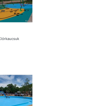
lórkaucsuk