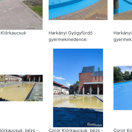
Klórkaucsuk
Harkányi Gyógyfürdő
Harkányi
gyermekmedence:
gyermek
lórkaucsuk, bézs -
Coror Klórkaucsuk, bézs -
Coror Kl