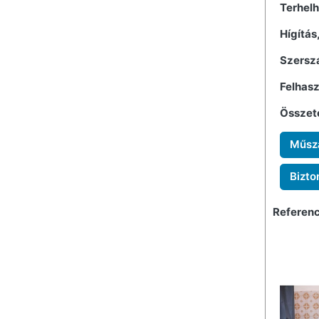
Terhelh
Hígítás
Szerszá
Felhasz
Összet
Műsza
Bizto
Referenc