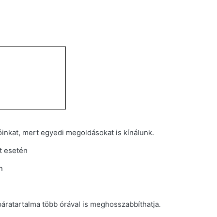
nkat, mert egyedi megoldásokat is kínálunk.
et esetén
n
páratartalma több órával is meghosszabbíthatja.