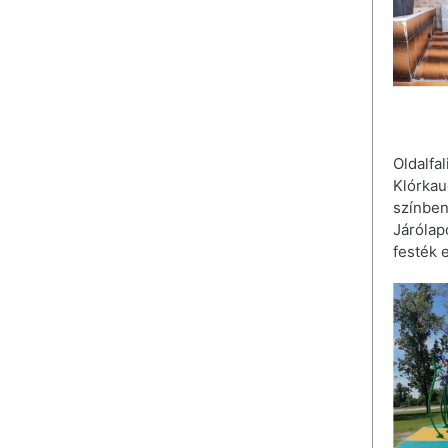
Oldalfa
Klórkau
színben
Járóla
festék 