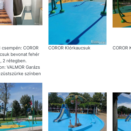
li csempén: COROR
COROR Klórkaucsuk
COROR K
csuk bevonat fehér
, 2 rétegben.
pon: VALMOR Garázs
ezüstszürke színben