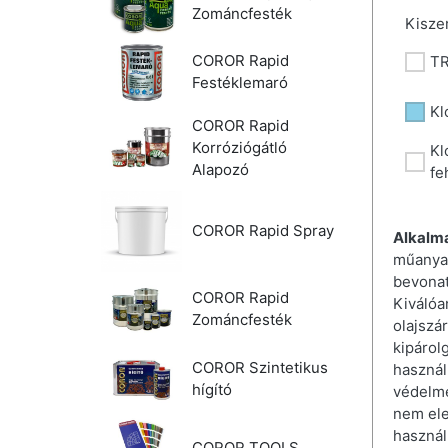
Zománcfesték
Kisze
COROR Rapid
TR
Festéklemaró
Kl
COROR Rapid
Korróziógátló
Kl
Alapozó
fe
COROR Rapid Spray
Alkalm
műanyag
bevonat
COROR Rapid
Kiválóa
Zománcfesték
olajszá
kipárol
COROR Szintetikus
használ
hígító
védelmé
nem ele
használ
COROR TOOLS