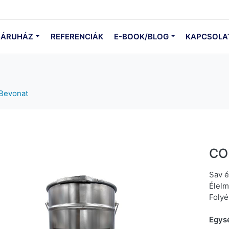
ÁRUHÁZ
REFERENCIÁK
E-BOOK/BLOG
KAPCSOLA
Bevonat
CO
Sav é
Élelm
Foly
Egys