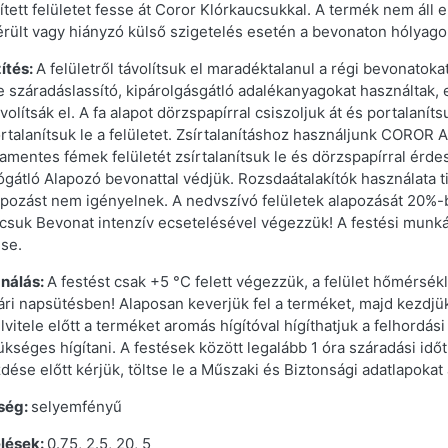
ített felületet fesse át Coror Klórkaucsukkal. A termék nem áll 
érült vagy hiányzó külső szigetelés esetén a bevonaton hólyagok
ítés:
A felületről távolítsuk el maradéktalanul a régi bevonat
re száradáslassító, kipárolgásgátló adalékanyagokat használtak,
volítsák el. A fa alapot dörzspapírral csiszoljuk át és portalanítsu
rtalanítsuk le a felületet. Zsírtalanításhoz használjunk COROR Ar
amentes fémek felületét zsírtalanítsuk le és dörzspapírral érd
ógátló Alapozó bevonattal védjük. Rozsdaátalakítók használata t
apozást nem igényelnek. A nedvszívó felületek alapozását 20%
csuk Bevonat intenzív ecsetelésével végezzük! A festési munká
se.
nálás:
A festést csak +5 °C felett végezzük, a felület hőmérsé
ári napsütésben! Alaposan keverjük fel a terméket, majd kezdjük
elvitele előtt a terméket aromás hígítóval hígíthatjuk a felhordá
kséges hígítani. A festések között legalább 1 óra száradási idő
ése előtt kérjük, töltse le a Műszaki és Biztonsági adatlapokat
ség:
selyemfényű
lések:
0.75, 2.5, 20, 5