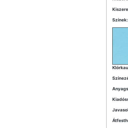
Kiszer
Színek:
Klórka
Színez
Anyags
Kiadós
Javaso
Átfesth