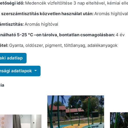
etőségi idő:
Medencék vízfeltöltése 3 nap elteltével, kémiai ell
, szerszámtisztítás közvetlen használat után:
Aromás hígítóval
mtisztítás:
Aromás hígítóval
nálható 5-25 °C –on tárolva, bontatlan csomagolásban:
4 év
étel:
Gyanta, oldószer, pigment, töltőanyag, adalékanyagok
ki adatlap
nsági adatlapok
ia