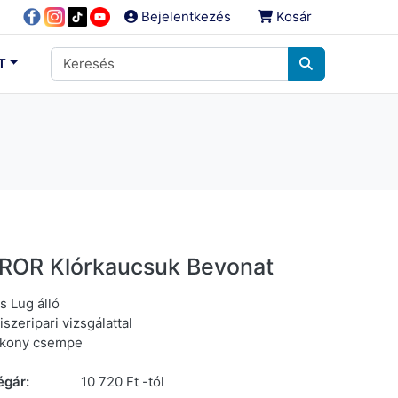
Bejelentkezés
Kosár
T
ROR Klórkaucsuk Bevonat
s Lug álló
iszeripari vizsgálattal
ékony csempe
égár:
10 720 Ft -tól