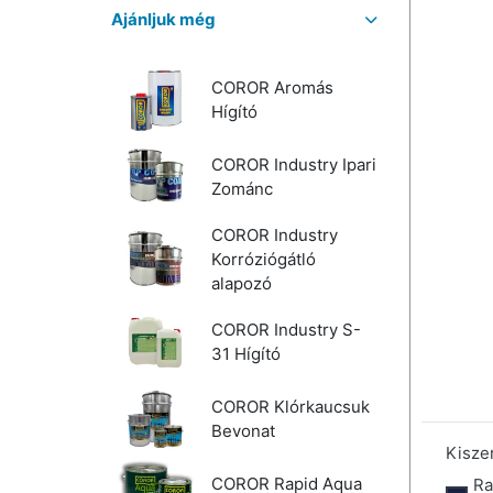
Ajánljuk még
COROR Aromás
Hígító
COROR Industry Ipari
Zománc
COROR Industry
Korróziógátló
alapozó
COROR Industry S-
31 Hígító
COROR Klórkaucsuk
Bevonat
Kisze
COROR Rapid Aqua
Ra