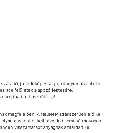
áradó, jó fedőképességű, könnyen átvonható
és acélfelületek alapozó festésére.
ljuk, ipari felhasználásra!
 megfelelően. A felületet szakszerűen elő kell
lyan anyagot el kell távolítani, ami hátrányosan
. Minden visszamaradt anyagnak szilárdan kell