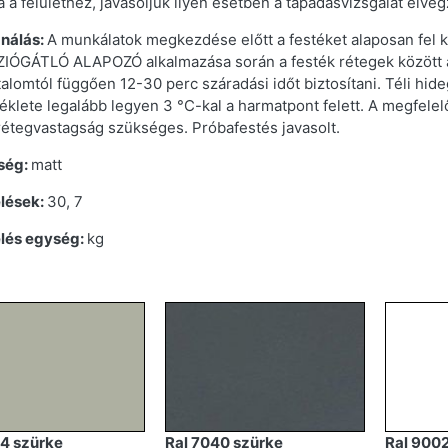
a a felülethez, javasoljuk ilyen esetben a tapadásvizsgálat elvég
nálás:
A munkálatok megkezdése előtt a festéket alaposan fel
ÓGÁTLÓ ALAPOZÓ alkalmazása során a festék rétegek között ajá
talomtól függően 12-30 perc száradási időt biztosítani. Téli hid
klete legalább legyen 3 °C-kal a harmatpont felett. A megfele
rétegvastagság szükséges. Próbafestés javasolt.
ség:
matt
lések:
30, 7
elés egység:
kg
44 szürke
Ral 7040 szürke
Ral 9002