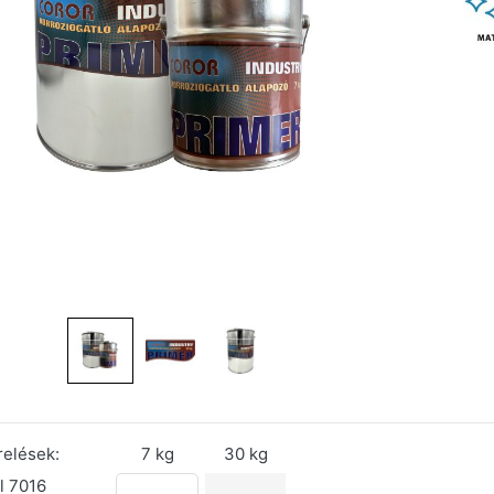
relések:
7 kg
30 kg
l 7016