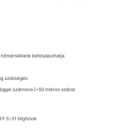
s hőmérséklete befolyásolhatja
ág szükséges
séggel számolva (~50 mikron száraz
 S-31 Hígítóval