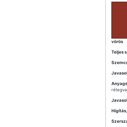
vörös
Teljes 
Szemcs
Javaso
Anyags
rétegva
Javaso
Hígítás
Szerszá