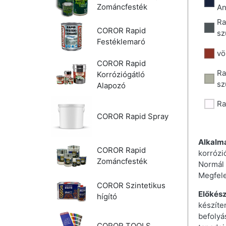
Zománcfesték
An
Ra
COROR Rapid
sz
Festéklemaró
vö
COROR Rapid
Ra
Korróziógátló
sz
Alapozó
Ra
COROR Rapid Spray
Alkalm
COROR Rapid
korrózi
Zománcfesték
Normál 
Megfele
COROR Szintetikus
Előkész
hígító
készíte
befolyá
COROR TOOLS