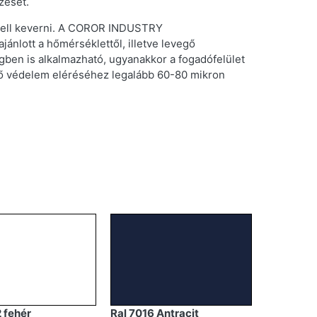
zését.
 kell keverni. A COROR INDUSTRY
nlott a hőmérséklettől, illetve levegő
egben is alkalmazható, ugyanakkor a fogadófelület
lő védelem eléréséhez legalább 60-80 mikron
 fehér
Ral 7016 Antracit