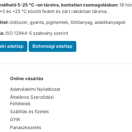
nálható 5-25 °C –on tárolva, bontatlan csomagolásban:
18 hó
 +5 és +25 °C között fedett és zárt raktárban tárolva.
étel:
oldószer, gyanta, pigmentek, töltőanyag, adalékanyagok
ia:
ISO 12944-5 szabvány szerint
ki adatlap
Biztonsági adatlap
Online vásárlás
Adatvédelmi Nyilatkozat
Általános Szerződési
Feltételek
Szállítás és fizetés
GYIK
Panaszkezelés