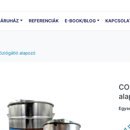
ÁRUHÁZ
REFERENCIÁK
E-BOOK/BLOG
KAPCSOLA
óziógátló alapozó
COR
al
Egys