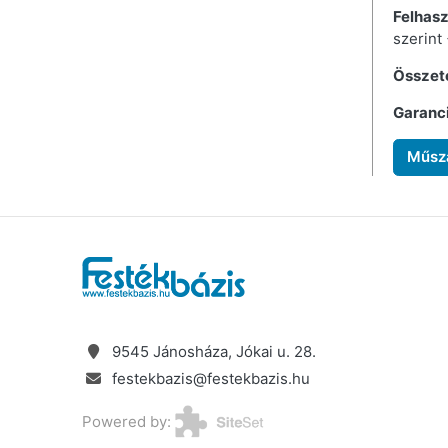
Felhasz
szerint
Összet
Garanc
Műsza
9545 Jánosháza, Jókai u. 28.
festekbazis@festekbazis.hu
Powered by: