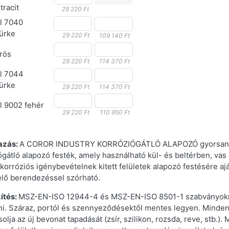
tracit
29 220 Ft
l 7040
ürke
29 220 Ft
109 140 Ft
rös
29 220 Ft
114 370 Ft
l 7044
ürke
29 220 Ft
114 370 Ft
l 9002 fehér
29 220 Ft
110 950 Ft
azás:
A COROR INDUSTRY KORRÓZIÓGÁTLÓ ALAPOZÓ gyorsan sz
ógátló alapozó festék, amely használható kül- és beltérben, vas 
korróziós igénybevételnek kitett felületek alapozó festésére aján
lő berendezéssel szórható.
ítés:
MSZ-EN-ISO 12944-4 és MSZ-EN-ISO 8501-1 szabványoknak
ni. Száraz, portól és szennyeződésektől mentes legyen. Minden o
solja az új bevonat tapadását (zsír, szilikon, rozsda, reve, stb.)