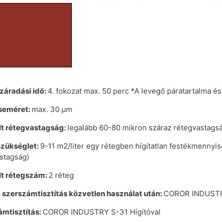
száradási idő:
4. fokozat max. 50 perc *A levegő páratartalma é
eméret:
max. 30 μm
lt rétegvastagság:
legalább 60-80 mikron száraz rétegvastags
zükséglet:
9-11 m2/liter egy rétegben hígítatlan festékmennyi
stagság)
lt rétegszám:
2 réteg
, szerszámtisztítás közvetlen használat után:
COROR INDUSTRY
mtisztítás:
COROR INDUSTRY S-31 Hígítóval