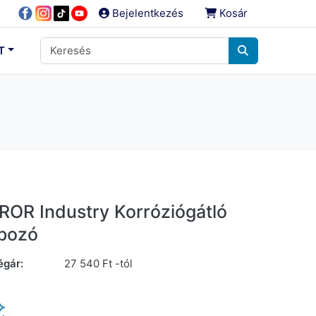
Bejelentkezés
Kosár
T
OR Industry Korróziógátló
apozó
égár:
27 540 Ft -tól