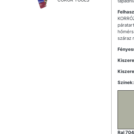
tapadni
Felhasz
KORRÓZI
páratar
hőmérsé
száraz 
Fényes
Kiszere
Kiszer
Színek:
Ral 70